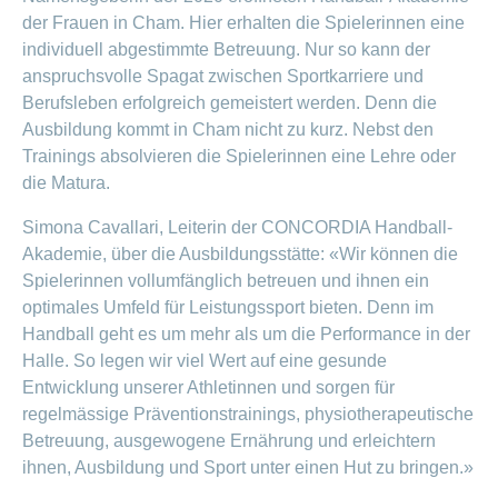
Offene
Zahlungsmodus
der Frauen in Cham. Hier erhalten die Spielerinnen eine
Kontakt
Conci-
Bereich
Stellen
ändern
individuell abgestimmte Betreuung. Nur so kann der
ein-
Blog
Darum
oder
Feedback
anspruchsvolle Spagat zwischen Sportkarriere und
Medien
die
ausblenden
Berufsleben erfolgreich gemeistert werden. Denn die
CONCORDIA
als
Ausbildung kommt in Cham nicht zu kurz. Nebst den
Conci-
Leistungserbringer
Arbeitgeberin
Bereich
Trainings absolvieren die Spielerinnen eine Lehre oder
Creative
& Elektronischer
ein-
Deine
die Matura.
oder
Datenaustausch
Vorteile
ausblenden
bei
Simona Cavallari, Leiterin der CONCORDIA Handball-
>
Tarif
der
590
Akademie, über die Ausbildungsstätte: «Wir können die
CONCORDIA
Alle
Spielerinnen vollumfänglich betreuen und ihnen ein
Tipps
Magazin-
optimales Umfeld für Leistungssport bieten. Denn im
für
deine
Handball geht es um mehr als um die Performance in der
Artikel
Bewerbung
Halle. So legen wir viel Wert auf eine gesunde
ansehen
Das
Entwicklung unserer Athletinnen und sorgen für
HR-
regelmässige Präventionstrainings, physiotherapeutische
Team
Betreuung, ausgewogene Ernährung und erleichtern
Fragen
Bereich
Unsere
stellen
ihnen, Ausbildung und Sport unter einen Hut zu bringen.»
ein-
Job-
oder
zum
Profile