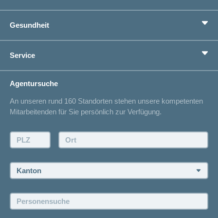
Grundversicherung
Gesundheit
Zusatzversicherungen
Vorsorge
Ratgeber
Service
Ich suche eine Versicherung für
Gesundheitskompass
Lebenssituation
concordiaMed
Adressänderung
Agentursuche
Sparen bei der Versicherung
Spitalliste
An unseren rund 160 Standorten stehen unsere kompetenten
Unfallmeldung
Mitarbeitenden für Sie persönlich zur Verfügung.
Kontakt
Offertanfrage
PLZ:
Ort:
Rückruf anfordern
Termin vereinbaren
Kanton:
Jobs und Karriere
Personensuche:
Offene Stellen