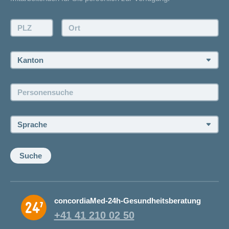
Kontakt
Offertanfrage
PLZ:
Ort:
Rückruf anfordern
Termin vereinbaren
Kanton:
Jobs und Karriere
Personensuche:
Offene Stellen
Sprache:
Suche
concordiaMed-24h-Gesundheitsberatung
+41 41 210 02 50