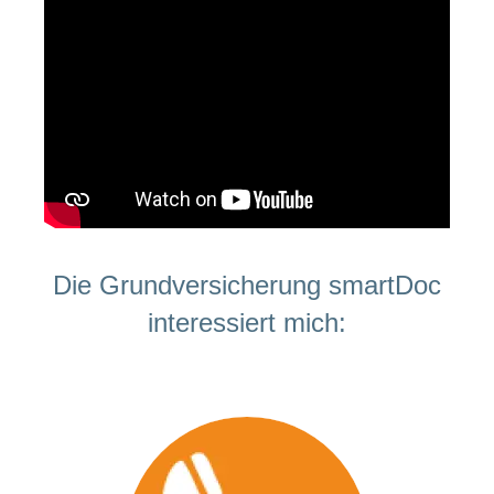
ausblenden
Thema
Lehre
bei
Ernährung
der
CONCORDIA
Fitness
Gesund
leben
Die Grundversicherung smartDoc
interessiert mich: