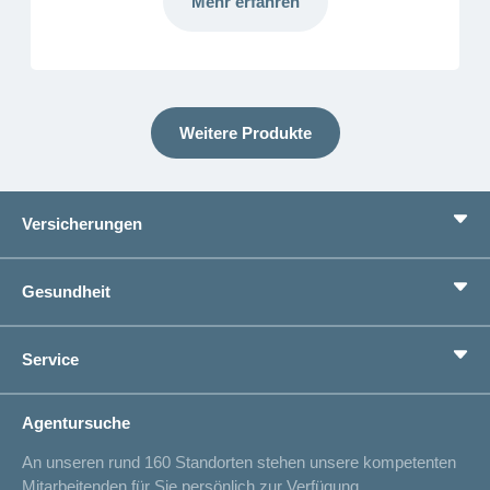
Mehr erfahren
Weitere Produkte
Versicherungen
Grundversicherung
Gesundheit
Zusatzversicherungen
Vorsorge
Ratgeber
Service
Ich suche eine Versicherung für
Gesundheitskompass
Lebenssituation
concordiaMed
Adressänderung
Agentursuche
Sparen bei der Versicherung
Spitalliste
An unseren rund 160 Standorten stehen unsere kompetenten
Unfallmeldung
Mitarbeitenden für Sie persönlich zur Verfügung.