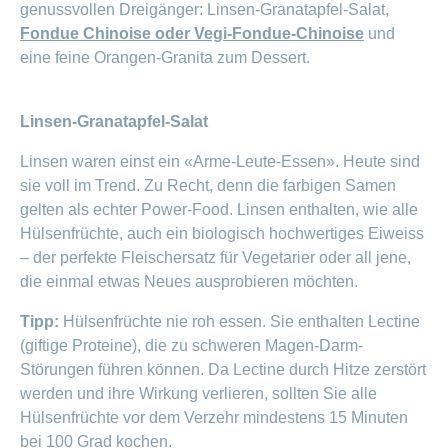
ausblenden
genussvollen Dreigänger: Linsen-Granatapfel-Salat,
Thema
Lehre
Fondue Chinoise oder Vegi-Fondue-Chinoise
und
bei
Ernährung
eine feine Orangen-Granita zum Dessert.
der
CONCORDIA
Fitness
Gesund
Linsen-Granatapfel-Salat
leben
Linsen waren einst ein «Arme-Leute-Essen». Heute sind
sie voll im Trend. Zu Recht, denn die farbigen Samen
gelten als echter Power-Food. Linsen enthalten, wie alle
Hülsenfrüchte, auch ein biologisch hochwertiges Eiweiss
– der perfekte Fleischersatz für Vegetarier oder all jene,
die einmal etwas Neues ausprobieren möchten.
Tipp:
Hülsenfrüchte nie roh essen. Sie enthalten Lectine
(giftige Proteine), die zu schweren Magen-Darm-
Störungen führen können. Da Lectine durch Hitze zerstört
werden und ihre Wirkung verlieren, sollten Sie alle
Hülsenfrüchte vor dem Verzehr mindestens 15 Minuten
bei 100 Grad kochen.