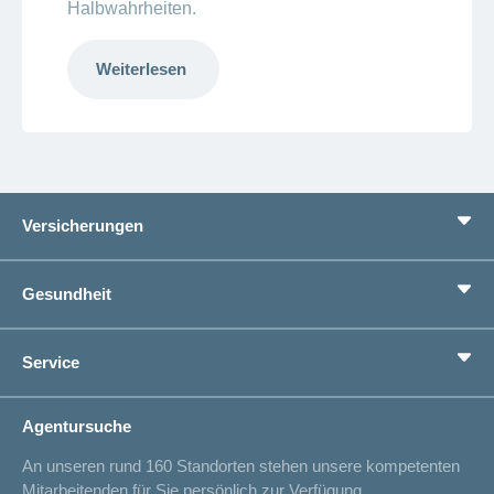
Halbwahrheiten.
Weiterlesen
Versicherungen
Grundversicherung
Gesundheit
Zusatzversicherungen
Vorsorge
Ratgeber
Service
Ich suche eine Versicherung für
Gesundheitskompass
Lebenssituation
concordiaMed
Adressänderung
Agentursuche
Sparen bei der Versicherung
Spitalliste
An unseren rund 160 Standorten stehen unsere kompetenten
Unfallmeldung
Mitarbeitenden für Sie persönlich zur Verfügung.