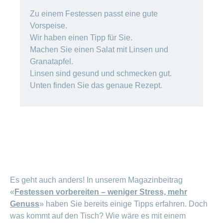
Offene
Zahlungsmodus
Kontakt
Zu einem Festessen passt eine gute
Conci-
Bereich
Stellen
ändern
ein-
Vorspeise.
Blog
Darum
oder
Feedback
Wir haben einen Tipp für Sie.
Medien
die
ausblenden
CONCORDIA
Machen Sie einen Salat mit Linsen und
als
Conci-
Granatapfel.
Leistungserbringer
Arbeitgeberin
Bereich
Creative
Linsen sind gesund und schmecken gut.
& Elektronischer
ein-
Deine
oder
Datenaustausch
Unten finden Sie das genaue Rezept.
Vorteile
ausblenden
bei
>
Tarif
der
590
CONCORDIA
Alle
Tipps
Magazin-
für
deine
Artikel
Bewerbung
ansehen
Das
HR-
Es geht auch anders! In unserem Magazinbeitrag
Team
«
Festessen vorbereiten – weniger Stress, mehr
Fragen
Bereich
Unsere
Genuss
» haben Sie bereits einige Tipps erfahren. Doch
stellen
ein-
Job-
was kommt auf den Tisch? Wie wäre es mit einem
oder
zum
Profile