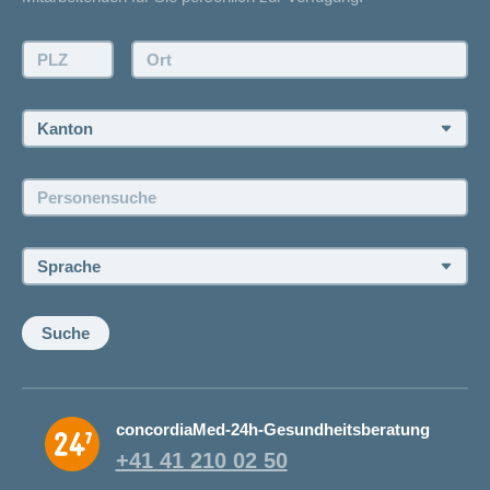
Kontakt
Offertanfrage
PLZ:
Ort:
Rückruf anfordern
Termin vereinbaren
Kanton:
Jobs und Karriere
Personensuche:
Offene Stellen
Sprache:
Suche
concordiaMed-24h-Gesundheitsberatung
+41 41 210 02 50