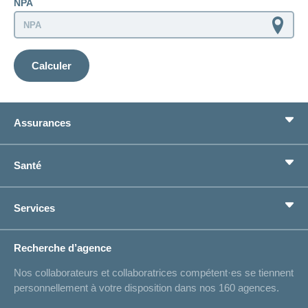
NPA
Calculer
Assurances
Assurance de base
Santé
Assurances complémentaires
Prévoyance
concordiaMed
Services
Je cherche une assurance pour...
Boussole santé
Situations de vie
Changement d’adresse
Recherche d’agence
Réaliser des économies sur l'assurance
Listes des hôpitaux
Nos collaborateurs et collaboratrices compétent·es se tiennent
Bulletin d'accident
personnellement à votre disposition dans nos 160 agences.
Contact