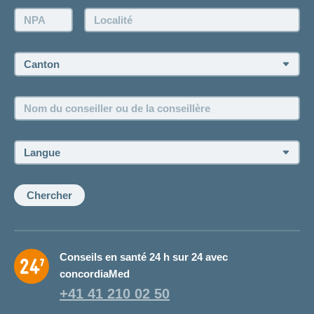
Demande d'offre
NPA:
Localité:
Demander à l'agence de vous rappeler
Prise de rendez-vous
Canton:
Emplois et carrière
Nom
Postes vacants
du
conseiller
ou
Langue:
de
la
conseillère:
Chercher
Conseils en santé 24 h sur 24 avec
concordiaMed
+41 41 210 02 50