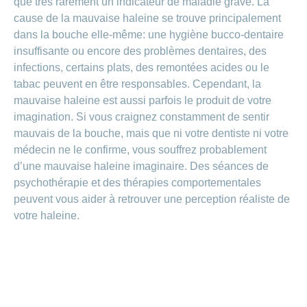
de
modèle
que très rarement un indicateur de maladie grave. La
des
de
chez
d’assurance
chutes
Conci
cause de la mauvaise haleine se trouve principalement
primes
Sponsoring
CONCORDIA
Afficher
Modification
Renseignements
dans la bouche elle-même: une hygiène bucco-dentaire
ou
Décompte
de
masquer
sur
Demande
de
insuffisante ou encore des problèmes dentaires, des
Travailler
la
la
la
Afficher
de
prestations
Blog
infections, certains plats, des remontées acides ou le
rubrique
chez
fréquence
ou
médecine
sponsoring
et
de
masquer
de
CONCORDIA
complémentaire
tabac peuvent en être responsables. Cependant, la
contrôle
la
paiement
Conci
des
mauvaise haleine est aussi parfois le produit de votre
Renseignements
rubrique
Postes
factures
Paiement
sur
imagination. Si vous craignez constamment de sentir
Contact
Afficher
vacants
par
les
mauvais de la bouche, mais que ni votre dentiste ni votre
ou
recouvrement
vaccinations
Pourquoi
Conci-
masquer
Feedback
médecin ne le confirme, vous souffrez probablement
direct
Médias
travailler
la
Renseignements
Creative
(LSV+)
d’une mauvaise haleine imaginaire. Des séances de
rubrique
chez
médicaux
ou
nous
psychothérapie et des thérapies comportementales
avant
Debit
Fournisseurs
Afficher
de
Astuces
peuvent vous aider à retrouver une perception réaliste de
Direct
>
et
ou
partir
pour
masquer
votre haleine.
fournisseuses
en
Afficher
ta
la
de
voyage
candidature
rubrique
tous
prestations
L'équipe
les
des
Tarif
ressources
590
articles
humaines