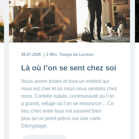
28.07.2026
2 Min. Temps de Lecture
Là où l’on se sent chez soi
Nous avons toutes et tous un endroit qui
nous est cher et où nous nous sentons
chez
nous. Contrée natale, communauté où l’on
a grandi, refuge où l’on se ressource… Ce
lieu chéri entre tous est souvent bien
plus qu’un point précis sur une carte.
Décryptage.