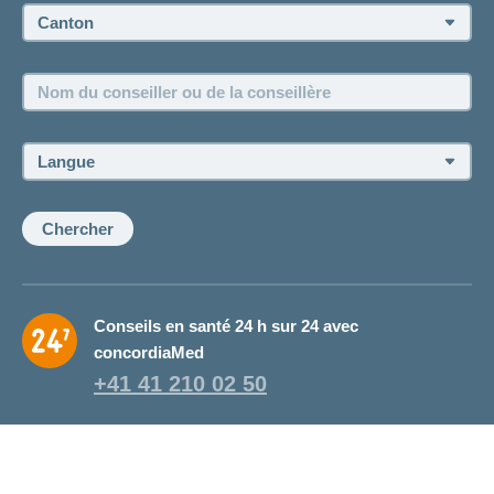
Canton:
Emplois et carrière
Nom
Postes vacants
du
conseiller
ou
Langue:
de
la
conseillère:
Chercher
Conseils en santé 24 h sur 24 avec
concordiaMed
+41 41 210 02 50