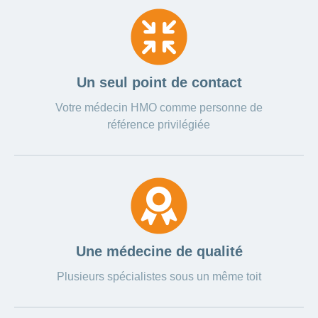
Carrières
et
Des
offres
Afficher
questions?
d’emploi
ou
masquer
Apprentissage
la
Psychologie
chez
rubrique
Un seul point de contact
CONCORDIA
Alimentation
Votre médecin HMO comme personne de
Tes
Fitness
avantages
référence privilégiée
chez
CONCORDIA
Une médecine de qualité
Plusieurs spécialistes sous un même toit