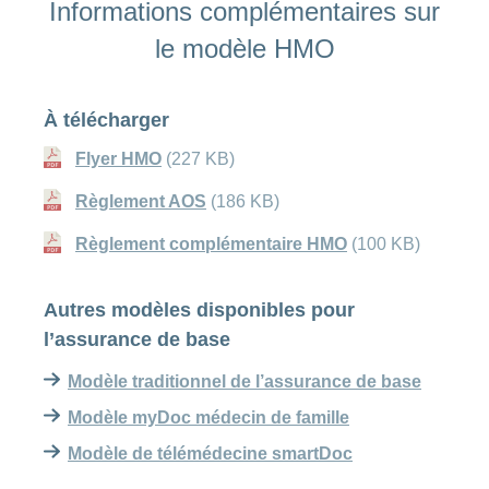
Informations complémentaires sur
Franchises à partir de 18 ans: CHF 300, 500,
1'000, 1'500, 2'000 ou 2'500/an; 10 % de
le modèle HMO
quote-part, max. CHF 700/an
Génériques et biosimilaires: quote-part de 10
À télécharger
%; médicaments pour lesquels il existe un
produit moins cher avec le même principe
Flyer HMO
(227 KB)
actif: quote-part de 40 %
Règlement AOS
(186 KB)
Règlement complémentaire HMO
(100 KB)
Autres modèles disponibles pour
l’assurance de base
Modèle traditionnel de l’assurance de base
Modèle myDoc médecin de famille
Modèle de télémédecine smartDoc