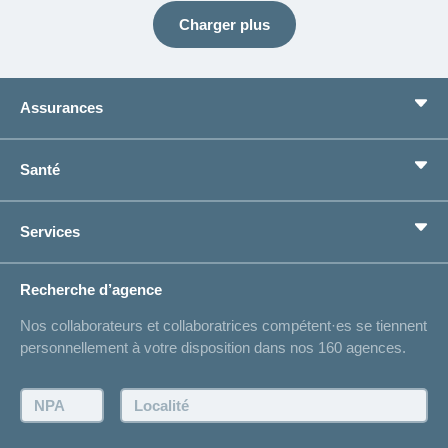
Charger plus
Assurances
Assurance de base
Santé
Assurances complémentaires
Prévoyance
concordiaMed
Services
Je cherche une assurance pour...
Boussole santé
Situations de vie
Changement d’adresse
Recherche d’agence
Réaliser des économies sur l'assurance
Listes des hôpitaux
Nos collaborateurs et collaboratrices compétent·es se tiennent
Bulletin d'accident
personnellement à votre disposition dans nos 160 agences.
Contact
Demande d'offre
NPA:
Localité:
Demander à l'agence de vous rappeler
Prise de rendez-vous