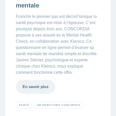
Carrières
mentale
et
Des
offres
Afficher
questions?
d’emploi
ou
Franchir le premier pas est décisif lorsque la
masquer
santé psychique est mise à l’épreuve. C’est
Apprentissage
la
Psychologie
chez
rubrique
pourquoi depuis trois ans, CONCORDIA
CONCORDIA
Alimentation
propose à ses assuré·es le Mental Health
Tes
Fitness
Check, en collaboration avec Klenico. Ce
avantages
questionnaire en ligne permet d’évaluer sa
chez
CONCORDIA
santé mentale de manière simple et discrète.
Jasmin Steiner, psychologue et experte
clinique chez Klenico, nous explique
comment fonctionne cette offre.
En savoir plus
SANTÉ
INFORMATIONS CONCORDIA