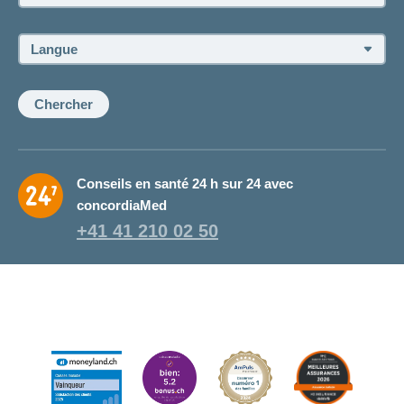
du
conseiller
ou
Langue:
de
la
conseillère:
Chercher
Conseils en santé 24 h sur 24 avec
concordiaMed
+41 41 210 02 50