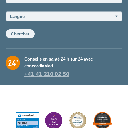
du
conseiller
ou
Langue:
de
la
conseillère:
Chercher
Conseils en santé 24 h sur 24 avec
concordiaMed
+41 41 210 02 50