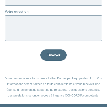
Carrières
et
Des
offres
Afficher
Votre question
questions?
d’emploi
ou
masquer
Apprentissage
la
Psychologie
chez
rubrique
CONCORDIA
Alimentation
Tes
Fitness
avantages
chez
CONCORDIA
Envoyer
Votre demande sera transmise à Esther Damas par l’équipe de CARE. Vos
informations seront traitées en toute confidentialité et vous recevrez une
réponse directement de la part de notre experte. Les questions portant sur
des prestations seront envoyées à l’agence CONCORDIA compétente.