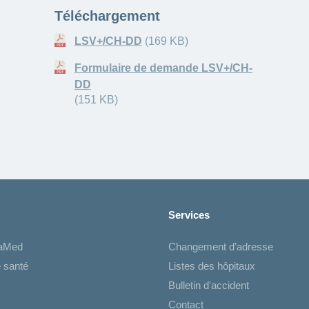
Téléchargement
LSV+/CH-DD
(169 KB)
Formulaire de demande LSV+/CH-
DD
(151 KB)
Services
iaMed
Changement d’adresse
 santé
Listes des hôpitaux
Bulletin d'accident
Contact