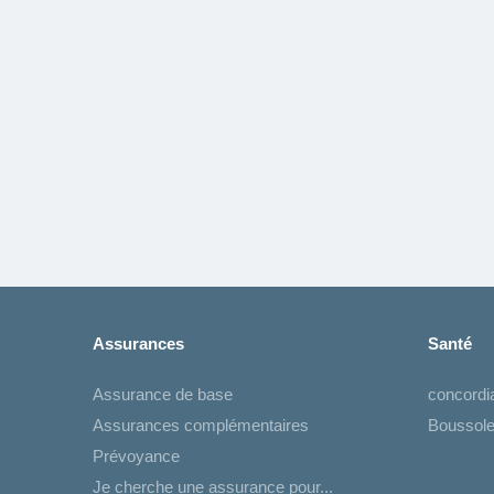
Assurances
Santé
Assurance de base
concord
Assurances complémentaires
Boussole
Prévoyance
Je cherche une assurance pour...