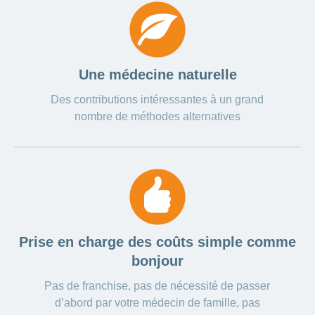
Carrières
et
Des
offres
Afficher
questions?
d’emploi
ou
masquer
Apprentissage
la
Psychologie
Une médecine naturelle
chez
rubrique
CONCORDIA
Alimentation
Des contributions intéressantes à un grand
Tes
Fitness
nombre de méthodes alternatives
avantages
chez
CONCORDIA
Prise en charge des coûts simple comme
bonjour
Pas de franchise, pas de nécessité de passer
d’abord par votre médecin de famille, pas