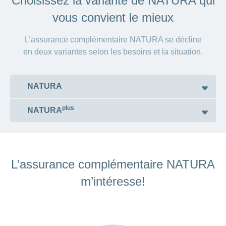
Choisissez la variante de NATURA qui
vous convient le mieux
L’assurance complémentaire NATURA se décline
en deux variantes selon les besoins et la situation.
NATURA
plus
NATURA
Prestations couvertes par l’assurance
complémentaire NATURA
Prestations supplémentaires couvertes
par l’assurance complémentaire
L’assurance complémentaire NATURA
plus
NATURA
:
m’intéresse!
Médecine alternative:
Traitements suivis chez des
médecins, naturopathes ou
Médecine alternative: