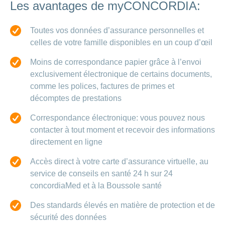
de
modèle
des
Les avantages de myCONCORDIA:
de
chez
d’assurance
chutes
Conci
primes
Sponsoring
CONCORDIA
Afficher
Modification
Renseignements
ou
Décompte
Toutes vos données d’assurance personnelles et
de
masquer
sur
Demande
de
Travailler
celles de votre famille disponibles en un coup d’œil
la
la
la
Afficher
de
prestations
Blog
rubrique
chez
fréquence
ou
médecine
sponsoring
et
de
masquer
de
CONCORDIA
complémentaire
Moins de correspondance papier grâce à l’envoi
contrôle
la
paiement
Conci
des
exclusivement électronique de certains documents,
Renseignements
rubrique
Postes
factures
Paiement
sur
comme les polices, factures de primes et
Contact
Afficher
vacants
par
les
décomptes de prestations
ou
recouvrement
vaccinations
Pourquoi
Conci-
masquer
Feedback
direct
Médias
travailler
la
Renseignements
Creative
Correspondance électronique: vous pouvez nous
(LSV+)
rubrique
chez
médicaux
ou
contacter à tout moment et recevoir des informations
nous
avant
Debit
Fournisseurs
directement en ligne
Afficher
de
Astuces
Direct
>
et
ou
partir
pour
masquer
fournisseuses
Accès direct à votre carte d’assurance virtuelle, au
en
Afficher
ta
la
de
voyage
candidature
service de conseils en santé 24 h sur 24
rubrique
tous
prestations
concordiaMed et à la Boussole santé
L'équipe
les
des
Tarif
Des standards élevés en matière de protection et de
ressources
590
articles
humaines
sécurité des données