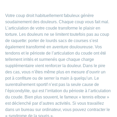
de
modèle
des
de
chez
d’assurance
chutes
Conci
primes
Sponsoring
CONCORDIA
Afficher
Modification
Renseignements
ou
Décompte
Votre coup droit habituellement fabuleux génère
de
masquer
sur
Demande
de
Travailler
soudainement des douleurs. Chaque coup vous fait mal.
la
la
la
Afficher
de
prestations
Blog
rubrique
chez
fréquence
ou
médecine
sponsoring
L’articulation de votre coude transforme le plaisir en
et
de
masquer
de
CONCORDIA
complémentaire
contrôle
torture. Les douleurs ne se limitent toutefois pas au coup
la
paiement
Conci
des
Renseignements
rubrique
de raquette: porter de lourds sacs de courses s’est
Postes
factures
Paiement
sur
Contact
également transformé en aventure douloureuse. Vos
Afficher
vacants
par
les
ou
recouvrement
tendons et le périoste de l’articulation du coude ont été
vaccinations
Pourquoi
Conci-
masquer
Feedback
direct
Médias
travailler
tellement irrités et surmenés que chaque charge
la
Renseignements
Creative
(LSV+)
rubrique
chez
médicaux
supplémentaire vient renforcer la douleur. Dans le pire
ou
nous
avant
Debit
Fournisseurs
des cas, vous n’êtes même plus en mesure d’ouvrir un
Afficher
de
Astuces
Direct
>
et
ou
pot à confiture ou de serrer la main à quelqu’un. Le
partir
pour
masquer
fournisseuses
en
surentraînement sportif n’est pas la seule cause de
Afficher
ta
la
de
voyage
candidature
rubrique
l’épicondylite, qui est l’irritation du périoste à l’articulation
tous
prestations
du coude. Bien plus souvent, le fameux « tennis elbow »
L'équipe
les
des
est déclenché par d’autres activités. Si vous travaillez
Tarif
ressources
590
dans un bureau sur ordinateur, vous pouvez contracter le
articles
humaines
« syndrome de la souris ».