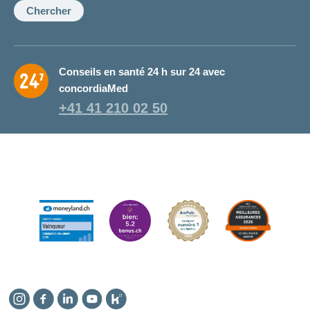
conseillère:
Chercher
Conseils en santé 24 h sur 24 avec
concordiaMed
+41 41 210 02 50
Instagram
Facebook
Linkedin
YouTube
Kununu