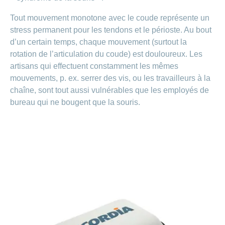
Carrières
et
Tout mouvement monotone avec le coude représente un
Des
offres
Afficher
questions?
stress permanent pour les tendons et le périoste. Au bout
d’emploi
ou
masquer
d’un certain temps, chaque mouvement (surtout la
Apprentissage
la
Psychologie
chez
rotation de l’articulation du coude) est douloureux. Les
rubrique
CONCORDIA
Alimentation
artisans qui effectuent constamment les mêmes
Tes
mouvements, p. ex. serrer des vis, ou les travailleurs à la
Fitness
avantages
chaîne, sont tout aussi vulnérables que les employés de
chez
bureau qui ne bougent que la souris.
CONCORDIA