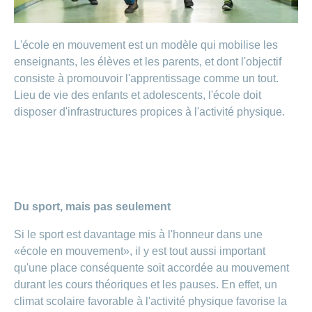
de
modèle
des
de
chez
d’assurance
chutes
Conci
primes
Sponsoring
CONCORDIA
Afficher
Modification
Renseignements
ou
Décompte
L'école en mouvement est un modèle qui mobilise les
de
masquer
sur
Demande
de
Travailler
la
la
la
Afficher
de
enseignants, les élèves et les parents, et dont l'objectif
prestations
Blog
rubrique
chez
fréquence
ou
médecine
sponsoring
et
consiste à promouvoir l'apprentissage comme un tout.
de
masquer
de
CONCORDIA
complémentaire
contrôle
la
Lieu de vie des enfants et adolescents, l'école doit
paiement
Conci
des
Renseignements
rubrique
disposer d'infrastructures propices à l'activité physique.
Postes
factures
Paiement
sur
Contact
Afficher
vacants
par
les
ou
recouvrement
vaccinations
Pourquoi
Conci-
masquer
Feedback
direct
Médias
travailler
la
Renseignements
Creative
(LSV+)
rubrique
chez
médicaux
ou
nous
avant
Debit
Fournisseurs
Afficher
de
Astuces
Direct
>
et
Du sport, mais pas seulement
ou
partir
pour
masquer
fournisseuses
en
Afficher
ta
la
Si le sport est davantage mis à l'honneur dans une
de
voyage
candidature
rubrique
tous
prestations
«école en mouvement», il y est tout aussi important
L'équipe
qu'une place conséquente soit accordée au mouvement
les
des
Tarif
ressources
durant les cours théoriques et les pauses. En effet, un
590
articles
humaines
climat scolaire favorable à l'activité physique favorise la