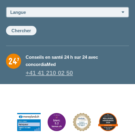
conseiller
ou
Langue:
de
la
conseillère:
Chercher
Conseils en santé 24 h sur 24 avec
concordiaMed
+41 41 210 02 50