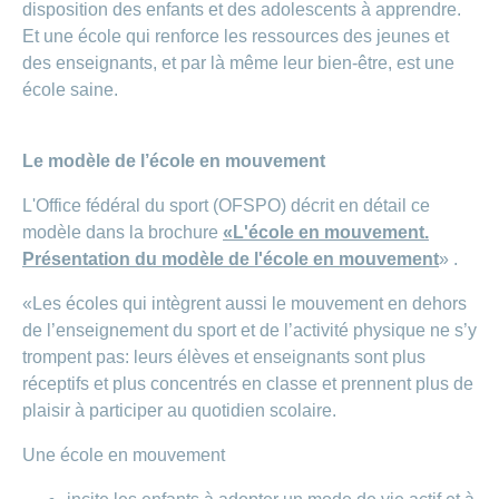
Carrières
disposition des enfants et des adolescents à apprendre.
et
Et une école qui renforce les ressources des jeunes et
Des
offres
Afficher
des enseignants, et par là même leur bien-être, est une
questions?
d’emploi
ou
masquer
école saine.
Apprentissage
la
Psychologie
chez
rubrique
CONCORDIA
Alimentation
Le modèle de l’école en mouvement
Tes
Fitness
avantages
L'Office fédéral du sport (OFSPO) décrit en détail ce
chez
CONCORDIA
modèle dans la brochure
«
L'école en mouvement.
Présentation du modèle de l'école en mouvement
» .
«Les écoles qui intègrent aussi le mouvement en dehors
de l’enseignement du sport et de l’activité physique ne s’y
trompent pas: leurs élèves et enseignants sont plus
réceptifs et plus concentrés en classe et prennent plus de
plaisir à participer au quotidien scolaire.
Une école en mouvement