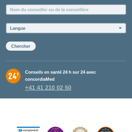
Emplois et carrière
Nom
Postes vacants
du
conseiller
ou
Langue:
de
la
conseillère:
Chercher
Conseils en santé 24 h sur 24 avec
concordiaMed
+41 41 210 02 50