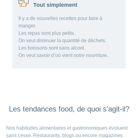
de
modèle
des
de
chez
Tout simplement
d’assurance
chutes
Conci
primes
Sponsoring
CONCORDIA
Afficher
Modification
Renseignements
ou
Décompte
Il y a de nouvelles recettes pour faire à
de
masquer
sur
Demande
de
Travailler
manger.
la
la
la
Afficher
de
prestations
Blog
rubrique
chez
fréquence
ou
médecine
sponsoring
Les repas sont plus petits.
et
de
masquer
de
CONCORDIA
complémentaire
contrôle
On veut diminuer la quantité de déchets.
la
paiement
Conci
des
Renseignements
rubrique
Les boissons sont sans alcool.
Postes
factures
Paiement
sur
Contact
On veut savoir d’où vient notre nourriture.
Afficher
vacants
par
les
ou
recouvrement
vaccinations
Pourquoi
Conci-
masquer
Feedback
direct
Médias
travailler
la
Renseignements
Creative
(LSV+)
rubrique
chez
médicaux
ou
nous
avant
Debit
Fournisseurs
Afficher
de
Astuces
Direct
>
et
ou
partir
pour
masquer
fournisseuses
en
Afficher
ta
la
de
voyage
candidature
rubrique
Les tendances food, de quoi s’agit-il?
tous
prestations
L'équipe
les
des
Tarif
ressources
Nos habitudes alimentaires et gastronomiques évoluent
590
articles
humaines
sans cesse. Restaurants, blogs ou encore magazines