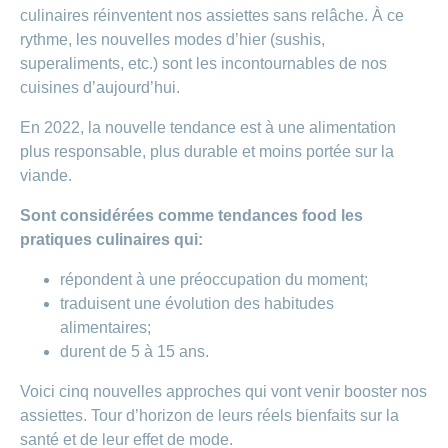
Carrières
culinaires réinventent nos assiettes sans relâche. À ce
et
Des
rythme, les nouvelles modes d’hier (sushis,
offres
Afficher
questions?
d’emploi
ou
superaliments, etc.) sont les incontournables de nos
masquer
cuisines d’aujourd’hui.
Apprentissage
la
Psychologie
chez
rubrique
CONCORDIA
En 2022, la nouvelle tendance est à une alimentation
Alimentation
plus responsable, plus durable et moins portée sur la
Tes
Fitness
avantages
viande.
chez
CONCORDIA
Sont considérées comme tendances food les
pratiques culinaires qui:
répondent à une préoccupation du moment;
traduisent une évolution des habitudes
alimentaires;
durent de 5 à 15 ans.
Voici cinq nouvelles approches qui vont venir booster nos
assiettes. Tour d’horizon de leurs réels bienfaits sur la
santé et de leur effet de mode.