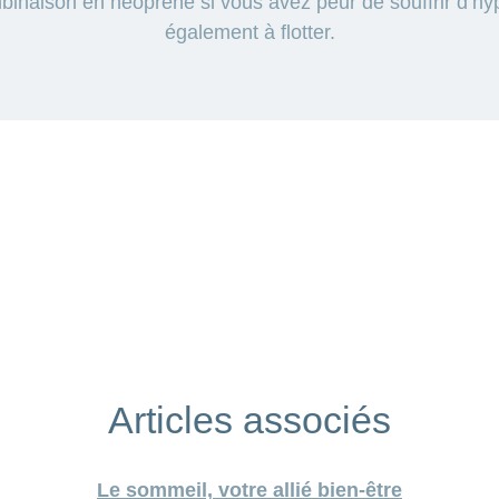
binaison en néoprène si vous avez peur de souffrir d’hy
également à flotter.
Articles associés
Le sommeil, votre allié bien-être