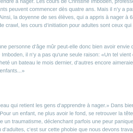
prendre à nager. Les cours de Christine Imboden, profess
ants peuvent commencer dès quatre ans. Mais il n’y a pas
Ainsi, la doyenne de ses élèves, qui a appris à nager à 6
e crawl, les cours d’initiation pour adultes sont ceux qui
une personne d’âge mûr peut-elle donc bien avoir envie
 Imboden, il n’y a pas qu'une seule raison: «Un tel vien
acheté un bateau le mois dernier, d’autres encore aimeraien
enfants...»
’eau qui retient les gens d’apprendre à nager.» Dans bien 
ur un enfant, ne plus avoir le fond, se retrouver la tête 
e un traumatisme, déclenchant parfois une peur panique
u d’adultes, c’est sur cette phobie que nous devons trava