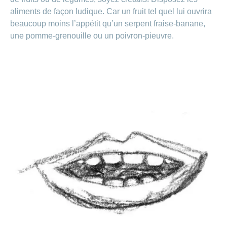
Carrières
aliments de façon ludique. Car un fruit tel quel lui ouvrira
et
Des
offres
Afficher
beaucoup moins l’appétit qu’un serpent fraise-banane,
questions?
d’emploi
ou
une pomme-grenouille ou un poivron-pieuvre.
masquer
Apprentissage
la
Psychologie
chez
rubrique
CONCORDIA
Alimentation
Tes
Fitness
avantages
chez
CONCORDIA