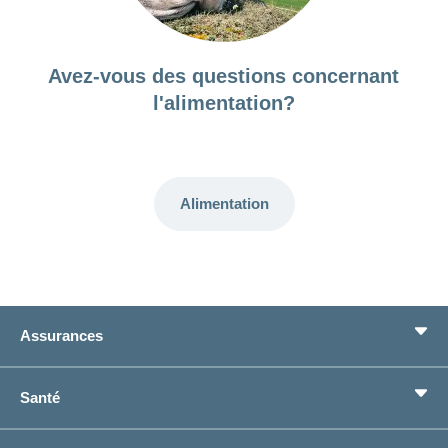
Avez-vous des questions concernant
l'alimentation?
Alimentation
Assurances
Assurance de base
Santé
Assurances complémentaires
Prévoyance
concordiaMed