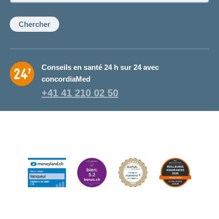
de
la
conseillère:
Chercher
Conseils en santé 24 h sur 24 avec
concordiaMed
+41 41 210 02 50