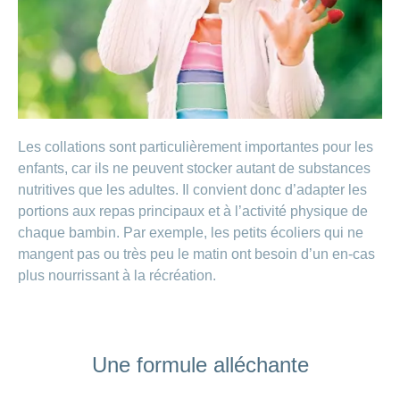
de
modèle
des
de
chez
d’assurance
chutes
Conci
primes
Sponsoring
CONCORDIA
Afficher
Modification
Renseignements
ou
Décompte
de
masquer
sur
Demande
de
Travailler
la
la
la
Afficher
de
prestations
Blog
rubrique
chez
fréquence
ou
médecine
sponsoring
et
de
masquer
de
CONCORDIA
complémentaire
contrôle
la
paiement
Conci
des
Renseignements
rubrique
Postes
factures
Les collations sont particulièrement importantes pour les
Paiement
sur
Contact
Afficher
vacants
par
les
enfants, car ils ne peuvent stocker autant de substances
ou
recouvrement
vaccinations
Pourquoi
Conci-
nutritives que les adultes. Il convient donc d’adapter les
masquer
Feedback
direct
Médias
travailler
la
Renseignements
Creative
portions aux repas principaux et à l’activité physique de
(LSV+)
rubrique
chez
médicaux
ou
chaque bambin. Par exemple, les petits écoliers qui ne
nous
avant
Debit
Fournisseurs
Afficher
mangent pas ou très peu le matin ont besoin d’un en-cas
de
Astuces
Direct
>
et
ou
partir
plus nourrissant à la récréation.
pour
masquer
fournisseuses
en
Afficher
ta
la
de
voyage
candidature
rubrique
tous
prestations
L'équipe
les
des
Tarif
Une formule alléchante
ressources
590
articles
humaines