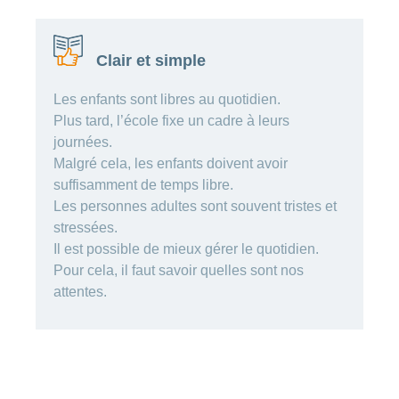
de
modèle
des
de
chez
d’assurance
chutes
Conci
primes
Sponsoring
CONCORDIA
Afficher
Modification
Renseignements
ou
Décompte
de
Clair et simple
masquer
sur
Demande
de
Travailler
la
la
la
Afficher
de
prestations
Blog
rubrique
chez
fréquence
ou
médecine
sponsoring
et
Les enfants sont libres au quotidien.
de
masquer
de
CONCORDIA
complémentaire
contrôle
la
Plus tard, l’école fixe un cadre à leurs
paiement
Conci
des
Renseignements
rubrique
journées.
Postes
factures
Paiement
sur
Contact
Afficher
vacants
Malgré cela, les enfants doivent avoir
par
les
ou
recouvrement
vaccinations
suffisamment de temps libre.
Pourquoi
Conci-
masquer
Feedback
direct
Médias
travailler
la
Les personnes adultes sont souvent tristes et
Renseignements
Creative
(LSV+)
rubrique
chez
médicaux
stressées.
ou
nous
avant
Debit
Fournisseurs
Il est possible de mieux gérer le quotidien.
Afficher
de
Astuces
Direct
>
et
ou
Pour cela, il faut savoir quelles sont nos
partir
pour
masquer
fournisseuses
en
Afficher
ta
attentes.
la
de
voyage
candidature
rubrique
tous
prestations
L'équipe
les
des
Tarif
ressources
590
articles
humaines