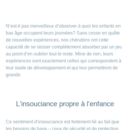
Carrières
et
Des
offres
Afficher
questions?
d’emploi
ou
masquer
Apprentissage
N’est-il pas merveilleux d’observer à quoi les enfants en
la
Psychologie
chez
rubrique
bas âge occupent leurs journées? Sans cesse en quête
CONCORDIA
Alimentation
de nouvelles expériences, nos chérubins ont cette
Tes
Fitness
capacité de se laisser complètement absorber par un jeu
avantages
au point d’en oublier tout le reste. Mine de rien, leurs
chez
CONCORDIA
expériences sont exactement celles qui correspondent à
leur stade de développement et qui leur permettront de
grandir.
L'insouciance propre à l'enfance
Ce sentiment d’insouciance est fortement lié au fait que
les besoins de base – ceux de sécurité et de protection