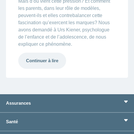
Mais d’où vient cette pression? Et comment
les parents, dans leur rôle de modèles,
peuvent-ils et elles contrebalancer cette
fascination qu’exercent les marques? Nous
avons demandé à Urs Kiener, psychologue
de l’enfance et de l’adolescence, de nous
expliquer ce phénomène.
Continuer à lire
Assurances
Assurance de base
Santé
Assurances complémentaires
Prévoyance