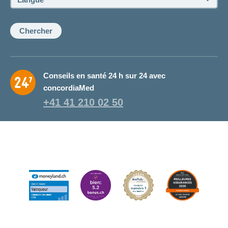
de
la
conseillère:
Chercher
Conseils en santé 24 h sur 24 avec
concordiaMed
+41 41 210 02 50