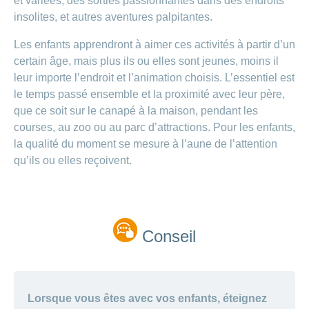
et variées, des sorties passionnantes dans des endroits
Carrières
et
insolites, et autres aventures palpitantes.
Des
offres
Afficher
questions?
d’emploi
ou
Les enfants apprendront à aimer ces activités à partir d’un
masquer
Apprentissage
certain âge, mais plus ils ou elles sont jeunes, moins il
la
Psychologie
chez
rubrique
leur importe l’endroit et l’animation choisis. L’essentiel est
CONCORDIA
Alimentation
le temps passé ensemble et la proximité avec leur père,
Tes
Fitness
que ce soit sur le canapé à la maison, pendant les
avantages
courses, au zoo ou au parc d’attractions. Pour les enfants,
chez
CONCORDIA
la qualité du moment se mesure à l’aune de l’attention
qu’ils ou elles reçoivent.
Conseil
Lorsque vous êtes avec vos enfants, éteignez