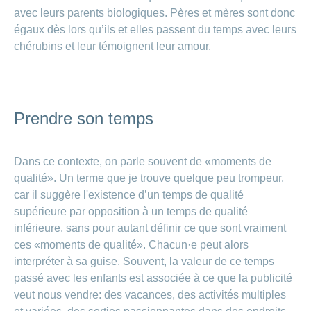
de
modèle
des
de
chez
avec leurs parents biologiques. Pères et mères sont donc
d’assurance
chutes
Conci
primes
Sponsoring
CONCORDIA
Afficher
égaux dès lors qu’ils et elles passent du temps avec leurs
Modification
Renseignements
ou
Décompte
de
chérubins et leur témoignent leur amour.
masquer
sur
Demande
de
Travailler
la
la
la
Afficher
de
prestations
Blog
rubrique
chez
fréquence
ou
médecine
sponsoring
et
de
masquer
de
CONCORDIA
complémentaire
contrôle
la
paiement
Conci
des
Renseignements
rubrique
Postes
factures
Prendre son temps
Paiement
sur
Contact
Afficher
vacants
par
les
ou
recouvrement
vaccinations
Pourquoi
Conci-
masquer
Feedback
direct
Médias
travailler
la
Renseignements
Dans ce contexte, on parle souvent de «moments de
Creative
(LSV+)
rubrique
chez
médicaux
ou
qualité». Un terme que je trouve quelque peu trompeur,
nous
avant
Debit
Fournisseurs
car il suggère l'existence d’un temps de qualité
Afficher
de
Astuces
Direct
>
et
ou
partir
supérieure par opposition à un temps de qualité
pour
masquer
fournisseuses
en
Afficher
ta
inférieure, sans pour autant définir ce que sont vraiment
la
de
voyage
candidature
rubrique
ces «moments de qualité». Chacun·e peut alors
tous
prestations
L'équipe
interpréter à sa guise. Souvent, la valeur de ce temps
les
des
Tarif
passé avec les enfants est associée à ce que la publicité
ressources
590
articles
veut nous vendre: des vacances, des activités multiples
humaines