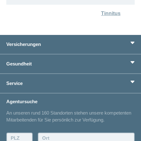
Tinnitus
Versicherungen
Grundversicherung
Gesundheit
Zusatzversicherungen
Vorsorge
Ratgeber
Service
Ich suche eine Versicherung für
Gesundheitskompass
Lebenssituation
concordiaMed
Adressänderung
Agentursuche
Sparen bei der Versicherung
Spitalliste
An unseren rund 160 Standorten stehen unsere kompetenten
Unfallmeldung
Mitarbeitenden für Sie persönlich zur Verfügung.
Kontakt
Offertanfrage
PLZ:
Ort: