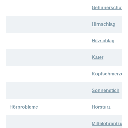
ausblenden
Thema
Lehre
Gehirnerschütte
bei
Ernährung
der
CONCORDIA
Fitness
Hirnschlag
Gesund
leben
Hitzschlag
Kater
Kopfschmerzen
Sonnenstich
Hörprobleme
Hörsturz
Mittelohrentzün