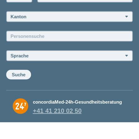
Rückruf anfordern
Termin vereinbaren
Kanton:
Jobs und Karriere
Personensuche:
Offene Stellen
Sprache:
Suche
concordiaMed-24h-Gesundheitsberatung
+41 41 210 02 50