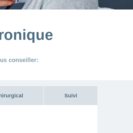
hronique
us conseiller:
hirurgical
Suivi