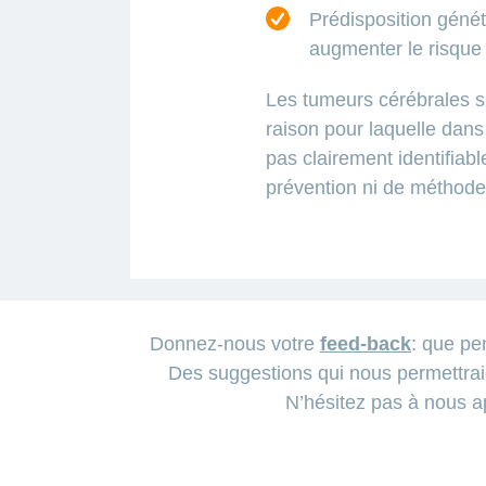
Prédisposition géné
augmenter le risque
Les tumeurs cérébrales s
raison pour laquelle dans 
pas clairement identifiabl
prévention ni de méthode
Donnez-nous votre
feed-back
: que pe
En
La
Même
Des suggestions qui nous permettrai
cas
possibilité
si
N’hésitez pas à nous 
de
d’une
la
soupçon
opération
tumeur
de
dépend
cérébrale