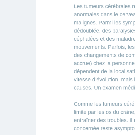
Les tumeurs cérébrales ré
anormales dans le cervea
malignes. Parmi les symp
dédoublée, des paralysies
céphalées et des maladr
mouvements. Parfois, le
des changements de compor
accrue) chez la personn
dépendent de la localisati
vitesse d’évolution, mais 
causes. Un examen médica
Comme les tumeurs céréb
limité par les os du crâ
entraîner des troubles. Il
concernée reste asympto