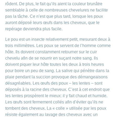
de
modèle
des
de
chez
rôdent. De plus, le fait qu’ils aient la couleur brunâtre
d’assurance
chutes
Conci
primes
Sponsoring
CONCORDIA
Afficher
semblable à celle de nombreuses chevelures ne facilite
Modification
Renseignements
ou
Décompte
pas la tâche. Ce n’est que plus tard, lorsque les poux
de
masquer
sur
Demande
de
Travailler
la
la
la
auront déposé leurs œufs dans les cheveux, que le
Afficher
de
prestations
Blog
rubrique
chez
fréquence
ou
médecine
sponsoring
et
repérage deviendra plus facile.
de
masquer
de
CONCORDIA
complémentaire
contrôle
la
paiement
Conci
des
Renseignements
Le pou est un insecte relativement petit, mesurant deux à
rubrique
Postes
factures
Paiement
sur
Contact
trois millimètres. Les poux se servent de l’homme comme
Afficher
vacants
par
les
ou
hôte. Ils doivent constamment retourner sur le cuir
recouvrement
vaccinations
Pourquoi
Conci-
masquer
Feedback
direct
chevelu afin de se nourrir en suçant notre sang. Ils
Médias
travailler
la
Renseignements
Creative
(LSV+)
rubrique
chez
doivent piquer leur hôte toutes les deux à trois heures
médicaux
ou
nous
avant
pour boire un peu de sang. La salive qui pénètre dans la
Debit
Fournisseurs
Afficher
de
Astuces
Direct
>
plaie pendant la succion provoque des démangeaisons
et
ou
partir
pour
masquer
fournisseuses
désagréables. Les œufs des poux – les lentes – sont
en
Afficher
ta
la
de
voyage
déposés à la racine des cheveux. C’est à cet endroit que
candidature
rubrique
tous
prestations
les lentes prospèrent le mieux: il y fait chaud et humide.
L'équipe
les
des
Les œufs sont fermement collés afin d’éviter qu’ils ne
Tarif
ressources
tombent des cheveux. La « colle » utilisée par les poux
590
articles
humaines
résiste également au lavage des cheveux avec un