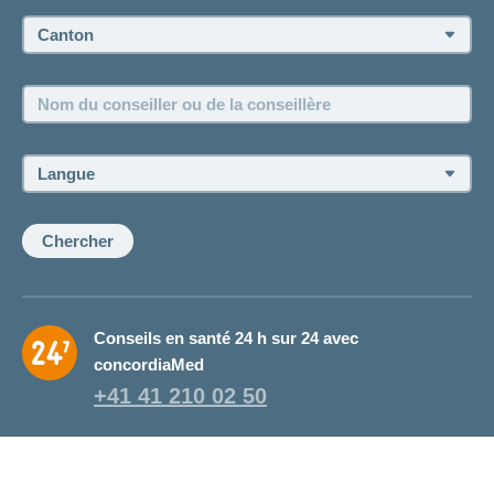
Prise de rendez-vous
Canton:
Emplois et carrière
Nom
Postes vacants
du
conseiller
ou
Langue:
de
la
conseillère:
Chercher
Conseils en santé 24 h sur 24 avec
concordiaMed
+41 41 210 02 50