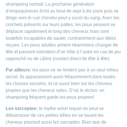
Carrières
shampoing normal. La prochaine génération
et
Des
d’enquiquineurs éclot au bout de sept à dix jours puis se
offres
Afficher
questions?
d’emploi
ou
dirige vers le cuir chevelu pour y sucer du sang. Avec les
masquer
crochets présents sur leurs pattes, les poux peuvent se
Apprentissage
la
Psychologie
chez
rubrique
déplacer rapidement le long des cheveux mais sont
CONCORDIA
Alimentation
toutefois incapables de sauter, contrairement aux idées
Tes
Fitness
reçues. Les poux adultes aiment néanmoins changer de
avantages
tête et passent volontiers d’un hôte à l’autre en cas de jeu
chez
CONCORDIA
rapproché ou de câlins (contact direct de tête à tête).
Par ailleurs:
les poux ne se limitent pas à un seul milieu
social. Ils apparaissent aussi fréquemment dans toutes
les classes sociales, et ce aussi bien sur les cheveux
propres que les cheveux sales. D’où le dicton: un
shampoing fréquent garde les poux propres!
Les sarcoptes:
le mythe selon lequel on peut se
débarrasser de ces petites bêtes en se lavant les
cheveux poursuit aussi les sarcoptes. Bien que de