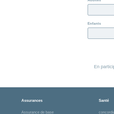
Adultes
Enfants
En partic
Assurances
Santé
Assurance de base
concord