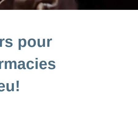
rs pour
armacies
eu!