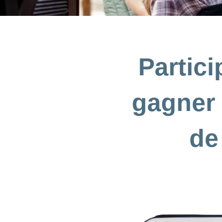
Partic
gagner 
de