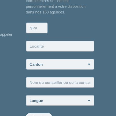
compétent·es se tiennent
personnellement à votre disposition
dans nos 160 agences.
NPA:
appeler
Localité:
Canton:
Nom
du
conseiller
ou
Langue:
de
la
conseillère: