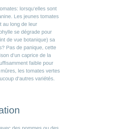
omates: lorsqu’elles sont
olanine. Les jeunes tomates
t au long de leur
ophylle se dégrade pour
int de vue botanique) sa
és? Pas de panique, cette
ison d’un caprice de la
suffisamment faible pour
 mûres, les tomates vertes
coup d’autres variétés.
ation
le avec des pommes ou des