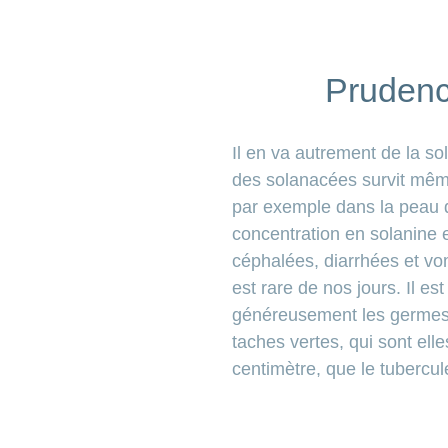
Prudenc
Il en va autrement de la so
des solanacées survit même 
par
exemple dans la peau d
concentration en solanine
céphalées, diarrhées et vo
est rare de nos jours. Il e
généreusement les germes e
taches vertes, qui sont ell
centimètre, que le tubercule