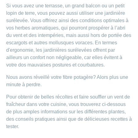
Carrières
Si vous avez une terrasse, un grand balcon ou un petit
et
Des
offres
lopin de terre, vous pouvez aussi utiliser une jardinière
Afficher
questions?
d’emploi
ou
surélevée. Vous offrirez ainsi des conditions optimales à
masquer
Apprentissage
vos herbes aromatiques, qui pourront prospérer à l’abri
la
Psychologie
chez
rubrique
du vent et des intempéries, mais aussi hors de portée des
CONCORDIA
Alimentation
escargots et autres mollusques voraces. En termes
Tes
Fitness
d'ergonomie, les jardinières surélevées offrent par
avantages
ailleurs un confort non négligeable, car elles évitent à
chez
CONCORDIA
votre dos mauvaises postures et courbatures.
Nous avons réveillé votre fibre potagère? Alors plus une
minute à perdre.
Pour obtenir de belles récoltes et faire souffler un vent de
fraîcheur dans votre cuisine, vous trouverez ci-dessous
de plus amples informations sur les différentes plantes,
des conseils pratiques ainsi que de délicieuses recettes à
tester.