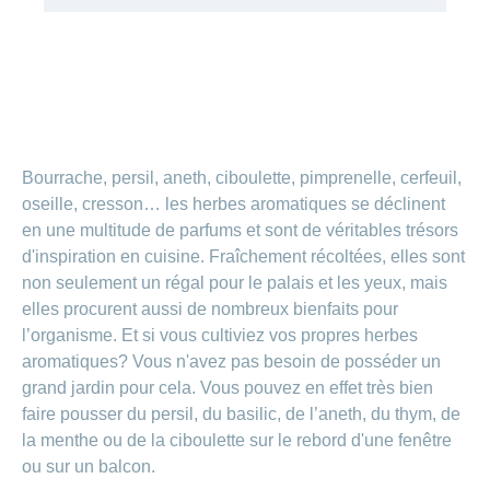
de
modèle
des
de
chez
d’assurance
chutes
Conci
primes
Sponsoring
CONCORDIA
Afficher
Modification
Renseignements
ou
Décompte
de
masquer
sur
Demande
de
Travailler
la
la
la
Afficher
de
prestations
Blog
rubrique
chez
fréquence
ou
médecine
sponsoring
et
de
masquer
de
CONCORDIA
complémentaire
contrôle
la
paiement
Conci
des
Renseignements
rubrique
Postes
Bourrache, persil, aneth, ciboulette, pimprenelle, cerfeuil,
factures
Paiement
sur
Contact
Afficher
vacants
par
les
oseille, cresson… les herbes aromatiques se déclinent
ou
recouvrement
vaccinations
Pourquoi
Conci-
en une multitude de parfums et sont de véritables trésors
masquer
Feedback
direct
Médias
travailler
la
Renseignements
Creative
d'inspiration en cuisine. Fraîchement récoltées, elles sont
(LSV+)
rubrique
chez
médicaux
ou
non seulement un régal pour le palais et les yeux, mais
nous
avant
Debit
Fournisseurs
Afficher
elles procurent aussi de nombreux bienfaits pour
de
Astuces
Direct
>
et
ou
partir
l’organisme. Et si vous cultiviez vos propres herbes
pour
masquer
fournisseuses
en
Afficher
ta
la
aromatiques? Vous n'avez pas besoin de posséder un
de
voyage
candidature
rubrique
grand jardin pour cela. Vous pouvez en effet très bien
tous
prestations
L'équipe
faire pousser du persil, du basilic, de l’aneth, du thym, de
les
des
Tarif
la menthe ou de la ciboulette sur le rebord d'une fenêtre
ressources
590
articles
humaines
ou sur un balcon.