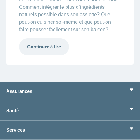
Comment intégrer le plus d’ingrédients
naturels possible dans son assiette? Que
peut-on cuisiner soi-même et que peut-on
faire pousser facilement sur son balcon?
Continuer à lire
Assurances
Assurance de base
Santé
Assurances complémentaires
Prévoyance
concordiaMed
Services
Je cherche une assurance pour...
Boussole santé
Situations de vie