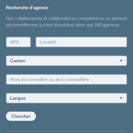
Changement d’adresse
Recherche d’agence
Réaliser des économies sur l'assurance
Listes des hôpitaux
Nos collaborateurs et collaboratrices compétent·es se tiennent
Bulletin d'accident
personnellement à votre disposition dans nos 160 agences.
Contact
Demande d'offre
NPA:
Localité:
Demander à l'agence de vous rappeler
Prise de rendez-vous
Canton:
Emplois et carrière
Nom
Postes vacants
du
conseiller
ou
Langue:
de
la
conseillère:
Chercher