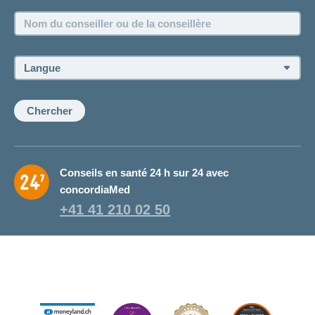
Emplois et carrière
Nom
Postes vacants
du
conseiller
ou
Langue:
de
la
conseillère:
Chercher
Conseils en santé 24 h sur 24 avec
concordiaMed
+41 41 210 02 50