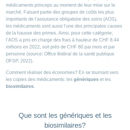
Carrières
médicaments princeps au moment de leur mise sur le
et
Des
marché. Faisant partie des groupes de coûts les plus
offres
Afficher
questions?
d’emploi
ou
importants de l'assurance obligatoire des soins (AOS),
masquer
Apprentissage
les médicaments sont aussi l'une des principales causes
la
Psychologie
chez
rubrique
de la hausse des primes. Ainsi, pour cette catégorie,
CONCORDIA
Alimentation
l’AOS a pris en charge des frais à hauteur de CHF 8.44
Tes
Fitness
millions en 2022, soit près de CHF 80 par mois et par
avantages
personne (source: Office fédéral de la santé publique
chez
CONCORDIA
OFSP, 2022).
Comment réaliser des économies? En se tournant vers
les copies des médicaments: les
génériques
et les
biosimilaires
.
Que sont les génériques et les
biosimilaires?