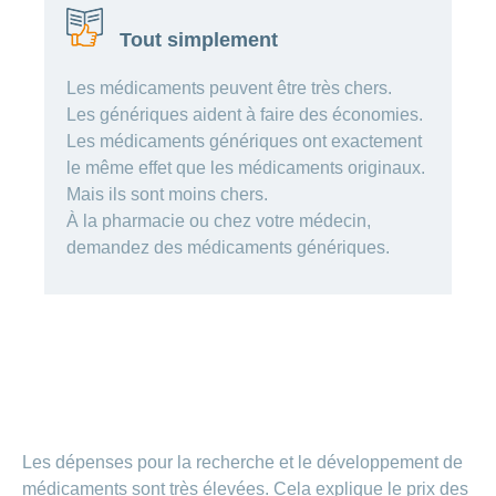
de
modèle
des
de
chez
d’assurance
chutes
Conci
primes
Sponsoring
CONCORDIA
Tout simplement
Afficher
Modification
Renseignements
ou
Décompte
de
masquer
sur
Demande
de
Travailler
Les médicaments peuvent être très chers.
la
la
la
Afficher
de
prestations
Blog
rubrique
chez
fréquence
ou
Les génériques aident à faire des économies.
médecine
sponsoring
et
de
masquer
de
CONCORDIA
complémentaire
contrôle
Les médicaments génériques ont exactement
la
paiement
Conci
des
Renseignements
rubrique
le même effet que les médicaments originaux.
Postes
factures
Paiement
sur
Contact
Mais ils sont moins chers.
Afficher
vacants
par
les
ou
À la pharmacie ou chez votre médecin,
recouvrement
vaccinations
Pourquoi
Conci-
masquer
Feedback
direct
Médias
demandez des médicaments génériques.
travailler
la
Renseignements
Creative
(LSV+)
rubrique
chez
médicaux
ou
nous
avant
Debit
Fournisseurs
Afficher
de
Astuces
Direct
>
et
ou
partir
pour
masquer
fournisseuses
en
Afficher
ta
la
de
voyage
candidature
rubrique
tous
prestations
L'équipe
les
des
Tarif
ressources
590
Les dépenses pour la recherche et le développement de
articles
humaines
médicaments sont très élevées. Cela explique le prix des