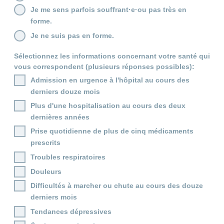
de
modèle
des
de
chez
Je me sens parfois souffrant·e·ou pas très en
d’assurance
chutes
Conci
primes
Sponsoring
CONCORDIA
Afficher
forme.
Modification
Renseignements
ou
Décompte
de
masquer
sur
Demande
Je ne suis pas en forme.
de
Travailler
la
la
la
Afficher
de
prestations
Blog
rubrique
chez
fréquence
ou
médecine
sponsoring
et
Sélectionnez les informations concernant votre santé qui
de
masquer
de
CONCORDIA
complémentaire
contrôle
vous correspondent (plusieurs réponses possibles):
la
paiement
Conci
des
Renseignements
rubrique
Admission en urgence à l'hôpital au cours des
Postes
factures
Paiement
sur
Contact
Afficher
vacants
derniers douze mois
par
les
ou
recouvrement
vaccinations
Pourquoi
Conci-
Plus d'une hospitalisation au cours des deux
masquer
Feedback
direct
Médias
travailler
la
Renseignements
Creative
dernières années
(LSV+)
rubrique
chez
médicaux
ou
nous
Prise quotidienne de plus de cinq médicaments
avant
Debit
Fournisseurs
Afficher
prescrits
de
Astuces
Direct
>
et
ou
partir
pour
masquer
Troubles respiratoires
fournisseuses
en
Afficher
ta
la
de
voyage
Douleurs
candidature
rubrique
tous
prestations
Difficultés à marcher ou chute au cours des douze
L'équipe
les
des
derniers mois
Tarif
ressources
590
articles
Tendances dépressives
humaines