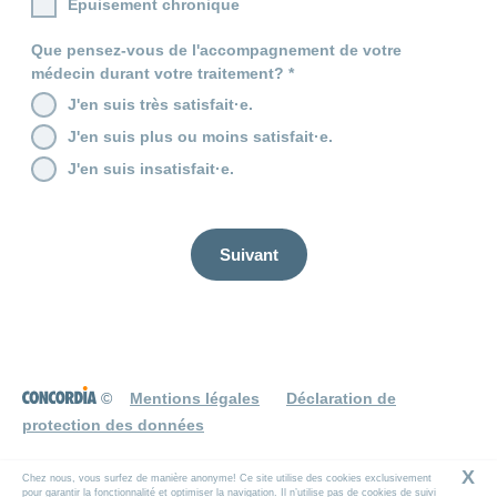
Épuisement chronique
Carrières
et
Des
offres
Que pensez-vous de l'accompagnement de votre
Afficher
questions?
d’emploi
ou
médecin durant votre traitement?
masquer
Apprentissage
la
J'en suis très satisfait·e.
Psychologie
chez
rubrique
J'en suis plus ou moins satisfait·e.
CONCORDIA
Alimentation
Tes
J'en suis insatisfait·e.
Fitness
avantages
chez
CONCORDIA
Suivant
©
Mentions légales
Déclaration de
protection des données
X
Chez nous, vous surfez de manière anonyme! Ce site utilise des cookies exclusivement
pour garantir la fonctionnalité et optimiser la navigation. Il n’utilise pas de cookies de suivi