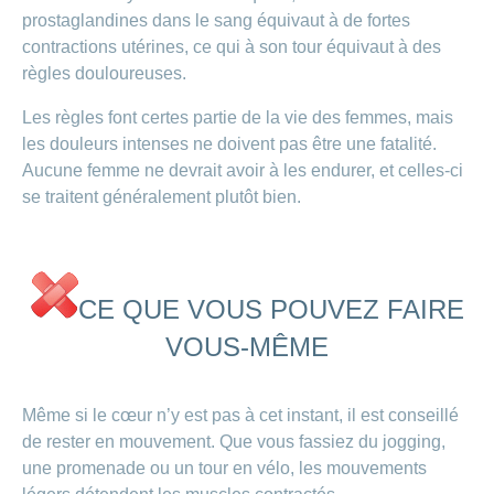
Carrières
prostaglandines dans le sang équivaut à de fortes
et
Des
offres
contractions utérines, ce qui à son tour équivaut à des
Afficher
questions?
d’emploi
ou
règles douloureuses.
masquer
Apprentissage
la
Psychologie
chez
Les règles font certes partie de la vie des femmes, mais
rubrique
CONCORDIA
Alimentation
les douleurs intenses ne doivent pas être une fatalité.
Tes
Aucune femme ne devrait avoir à les endurer, et celles-ci
Fitness
avantages
se traitent généralement plutôt bien.
chez
CONCORDIA
CE QUE VOUS POUVEZ FAIRE
VOUS-MÊME
Même si le cœur n’y est pas à cet instant, il est conseillé
de rester en mouvement. Que vous fassiez du jogging,
une promenade ou un tour en vélo, les mouvements