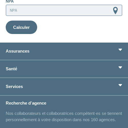
NPA
Calculer
Assurances
Assurance de base
Santé
Assurances complémentaires
Prévoyance
concordiaMed
Services
Je cherche une assurance pour...
Boussole santé
Situations de vie
Changement d’adresse
Recherche d’agence
Réaliser des économies sur l'assurance
Listes des hôpitaux
Nos collaborateurs et collaboratrices compétent·es se tiennent
Bulletin d'accident
personnellement à votre disposition dans nos 160 agences.
Contact