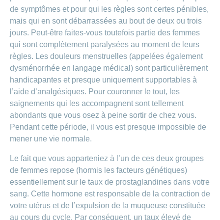
de
modèle
des
de
chez
de symptômes et pour qui les règles sont certes pénibles,
d’assurance
chutes
Conci
primes
Sponsoring
CONCORDIA
Afficher
mais qui en sont débarrassées au bout de deux ou trois
Modification
Renseignements
ou
Décompte
de
jours. Peut-être faites-vous toutefois partie des femmes
masquer
sur
Demande
de
Travailler
la
la
la
Afficher
de
qui sont complètement paralysées au moment de leurs
prestations
Blog
rubrique
chez
fréquence
ou
médecine
sponsoring
et
règles. Les douleurs menstruelles (appelées également
de
masquer
de
CONCORDIA
complémentaire
contrôle
la
paiement
dysménorrhée en langage médical) sont particulièrement
Conci
des
Renseignements
rubrique
Postes
handicapantes et presque uniquement supportables à
factures
Paiement
sur
Contact
Afficher
vacants
par
les
l’aide d’analgésiques. Pour couronner le tout, les
ou
recouvrement
vaccinations
Pourquoi
Conci-
saignements qui les accompagnent sont tellement
masquer
Feedback
direct
Médias
travailler
la
Renseignements
Creative
abondants que vous osez à peine sortir de chez vous.
(LSV+)
rubrique
chez
médicaux
ou
Pendant cette période, il vous est presque impossible de
nous
avant
Debit
Fournisseurs
Afficher
mener une vie normale.
de
Astuces
Direct
>
et
ou
partir
pour
masquer
fournisseuses
en
Le fait que vous apparteniez à l’un de ces deux groupes
Afficher
ta
la
de
voyage
candidature
rubrique
de femmes repose (hormis les facteurs génétiques)
tous
prestations
essentiellement sur le taux de prostaglandines dans votre
L'équipe
les
des
sang. Cette hormone est responsable de la contraction de
Tarif
ressources
590
votre utérus et de l’expulsion de la muqueuse constituée
articles
humaines
au cours du cycle. Par conséquent, un taux élevé de