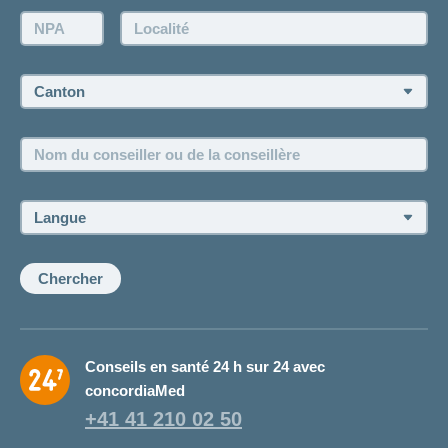
Demande d'offre
NPA:
Localité:
Demander à l'agence de vous rappeler
Prise de rendez-vous
Canton:
Emplois et carrière
Nom
Postes vacants
du
conseiller
ou
Langue:
de
la
conseillère:
Chercher
Conseils en santé 24 h sur 24 avec
concordiaMed
+41 41 210 02 50