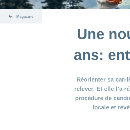
Magazine
Une nou
ans: en
Réorienter sa carri
relever. Et elle l’a
procédure de candi
locale et révè