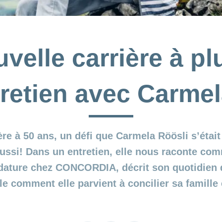
velle carrière à pl
tretien avec Carmel
ère à 50 ans, un défi que Carmela Röösli s’étai
 réussi! Dans un entretien, elle nous raconte co
dature chez CONCORDIA, décrit son quotidien 
le comment elle parvient à concilier sa famille 