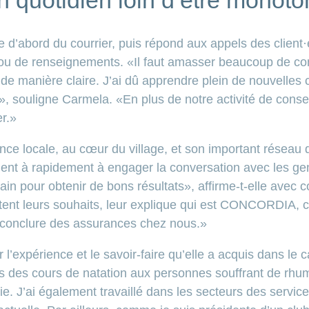
n quotidien loin d’être monoto
d’abord du courrier, puis répond aux appels des client·e
 ou de renseignements. «Il faut amasser beaucoup de co
 de manière claire. J’ai dû apprendre plein de nouvelle
ée», souligne Carmela. «En plus de notre activité de cons
er.»
e locale, au cœur du village, et son important réseau d
ent à rapidement à engager la conversation avec les g
ain pour obtenir de bons résultats», affirme-t-elle avec co
tent leurs souhaits, leur explique qui est CONCORDIA, ce
e conclure des assurances chez nous.»
l’expérience et le savoir-faire qu’elle a acquis dans le
 des cours de natation aux personnes souffrant de rhum
ie. J’ai également travaillé dans les secteurs des service