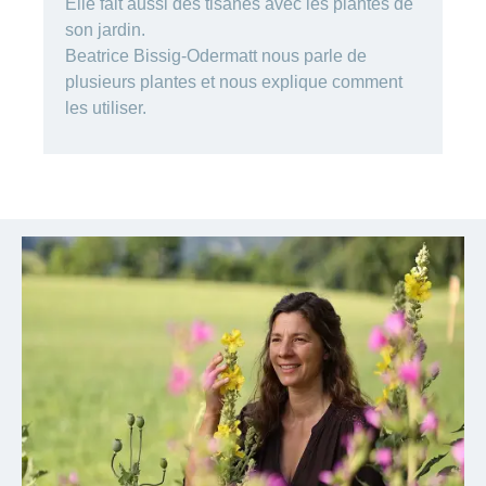
Elle fait aussi des tisanes avec les plantes de
Carrières
et
son jardin.
Des
offres
Afficher
Beatrice Bissig-Odermatt nous parle de
questions?
d’emploi
ou
plusieurs plantes et nous explique comment
masquer
Apprentissage
la
les utiliser.
Psychologie
chez
rubrique
CONCORDIA
Alimentation
Tes
Fitness
avantages
chez
CONCORDIA