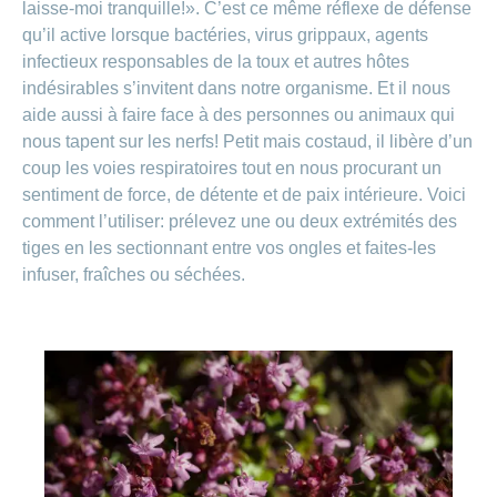
laisse-moi tranquille!». C’est ce même réflexe de défense
qu’il active lorsque bactéries, virus grippaux, agents
infectieux responsables de la toux et autres hôtes
indésirables s’invitent dans notre organisme. Et il nous
aide aussi à faire face à des personnes ou animaux qui
nous tapent sur les nerfs! Petit mais costaud, il libère d’un
coup les voies respiratoires tout en nous procurant un
sentiment de force, de détente et de paix intérieure. Voici
comment l’utiliser: prélevez une ou deux extrémités des
tiges en les sectionnant entre vos ongles et faites-les
infuser, fraîches ou séchées.