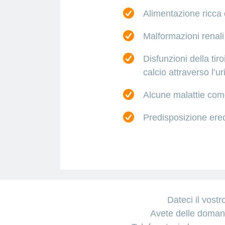
Alimentazione ricca d
Malformazioni renali
Disfunzioni della ti
calcio attraverso l’ur
Alcune malattie come
Predisposizione ered
Dateci il vostr
I
Eliminato
Avete delle domand
calcoli
il