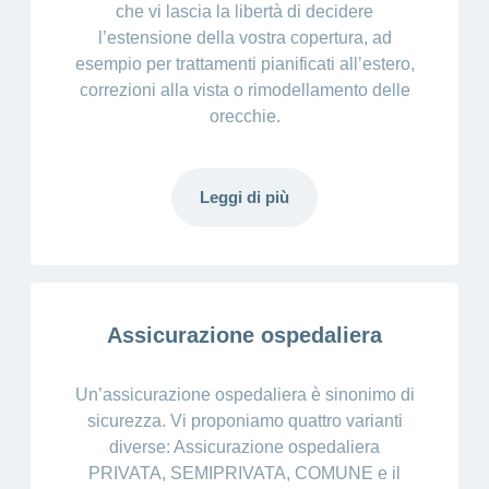
la medicina alternativa e la salute, a premi molto
che vi lascia la libertà di decidere
vantaggiosi per le famiglie: fino a 15 anni la variante
l’estensione della vostra copertura, ad
NATURA di base (esclusa quindi NATURAplus)
esempio per trattamenti pianificati all’estero,
costa solo 6 franchi al mese. Inoltre NATURA è
correzioni alla vista o rimodellamento delle
gratuita per la terza figlia o il terzo figlio e i
orecchie.
successivi, se per i primi due sono state stipulate le
medesime assicurazioni.
Leggi di più
Assicurazione ospedaliera
Un’assicurazione ospedaliera è sinonimo di
sicurezza. Vi proponiamo quattro varianti
diverse: Assicurazione ospedaliera
PRIVATA, SEMIPRIVATA, COMUNE e il