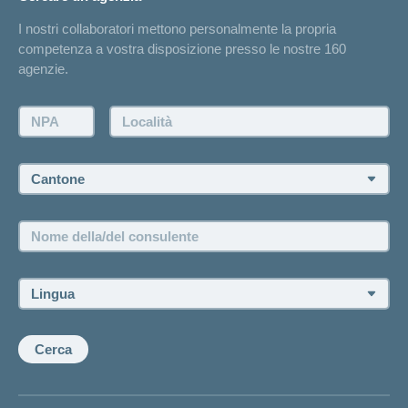
Elenchi degli ospedali
I nostri collaboratori mettono personalmente la propria
Annuncio d'infortunio
competenza a vostra disposizione presso le nostre 160
Contatto
agenzie.
Richiesta di un'offerta
Farsi contattare telefonicamente dall'agenzia
NPA:
Località:
Fissare un appuntamento
Cantone:
Offerte di lavoro e carriera
Posizioni vacanti
Nome
della/del
consulente:
Lingua:
Cerca