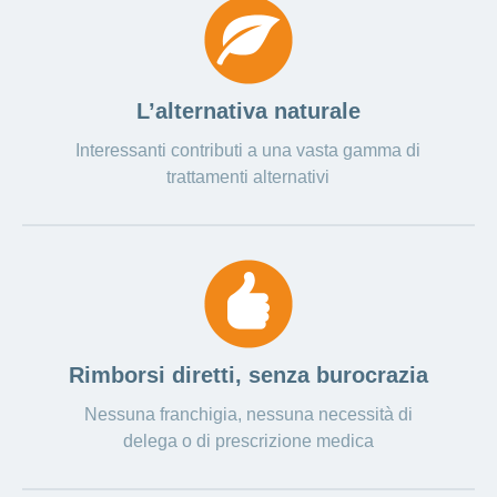
Ho una
I
Nascondi
nostri
domanda
o
profili
mostra
su
di
la
sezione
posti
L’alternativa naturale
Psicologia
Apprendistato
Alimentazione
Interessanti contributi a una vasta gamma di
presso
CONCORDIA
Fitness
trattamenti alternativi
I
tuoi
vantaggi
presso
CONCORDIA
Rimborsi diretti, senza burocrazia
Nessuna franchigia, nessuna necessità di
delega o di prescrizione medica