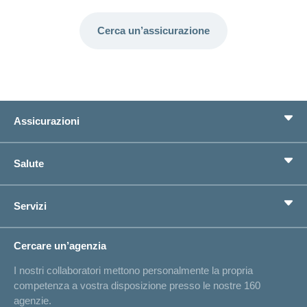
Cerca un’assicurazione
Assicurazioni
Assicurazione di base
Salute
Assicurazioni complementari
Previdenza
concordiaMed
Servizi
Cerco un'assicurazione per...
Bussola della salute
Circostanze di vita
Cambiamento di indirizzo
Cercare un’agenzia
Sull'assicurazione
Elenchi degli ospedali
I nostri collaboratori mettono personalmente la propria
Annuncio d'infortunio
competenza a vostra disposizione presso le nostre 160
Contatto
agenzie.