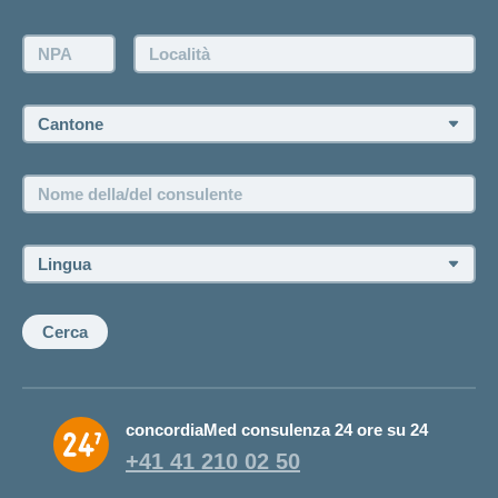
Richiesta di un'offerta
Farsi contattare telefonicamente dall'agenzia
NPA:
Località:
Fissare un appuntamento
Cantone:
Offerte di lavoro e carriera
Posizioni vacanti
Nome
della/del
consulente:
Lingua:
Cerca
concordiaMed consulenza 24 ore su 24
+41 41 210 02 50