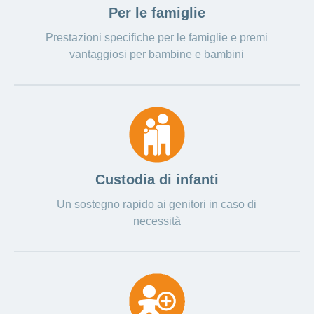
Per le famiglie
Ho una
I
Nascondi
nostri
domanda
o
Prestazioni specifiche per le famiglie e premi
profili
mostra
su
di
la
vantaggiosi per bambine e bambini
sezione
posti
Psicologia
Apprendistato
Alimentazione
presso
CONCORDIA
Fitness
I
tuoi
vantaggi
presso
Custodia di infanti
CONCORDIA
Un sostegno rapido ai genitori in caso di
necessità