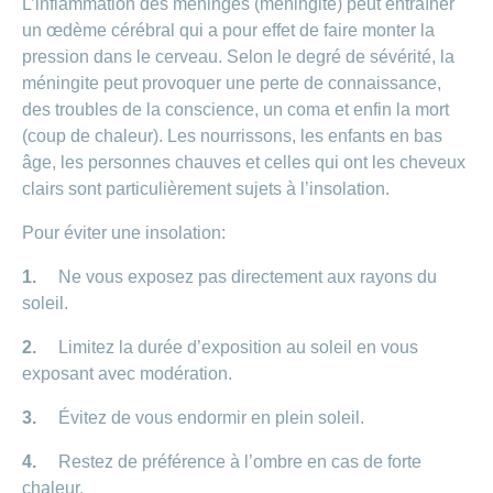
L’inflammation des méninges (méningite) peut entraîner
Carrières
et
un œdème cérébral qui a pour effet de faire monter la
Des
offres
Afficher
pression dans le cerveau. Selon le degré de sévérité, la
questions?
d’emploi
ou
méningite peut provoquer une perte de connaissance,
masquer
Apprentissage
la
des troubles de la conscience, un coma et enfin la mort
Psychologie
chez
rubrique
(coup de chaleur). Les nourrissons, les enfants en bas
CONCORDIA
Alimentation
âge, les personnes chauves et celles qui ont les cheveux
Tes
Fitness
avantages
clairs sont particulièrement sujets à l’insolation.
chez
CONCORDIA
Pour éviter une insolation:
1.
Ne vous exposez pas directement aux rayons du
soleil.
2.
Limitez la durée d’exposition au soleil en vous
exposant avec modération.
3.
Évitez de vous endormir en plein soleil.
4.
Restez de préférence à l’ombre en cas de forte
chaleur.