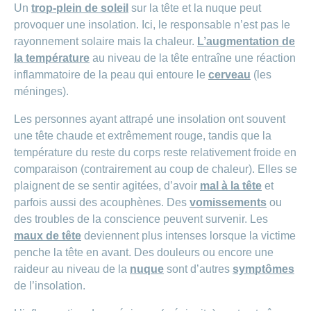
de
modèle
des
de
chez
Un
trop-plein de soleil
sur la tête et la nuque peut
d’assurance
chutes
Conci
primes
Sponsoring
CONCORDIA
provoquer une insolation. Ici, le responsable n’est pas le
Afficher
Modification
Renseignements
ou
Décompte
rayonnement solaire mais la chaleur.
L’augmentation de
de
masquer
sur
Demande
de
Travailler
la température
au niveau de la tête entraîne une réaction
la
la
la
Afficher
de
prestations
Blog
rubrique
chez
fréquence
ou
médecine
sponsoring
inflammatoire de la peau qui entoure le
cerveau
(les
et
de
masquer
de
CONCORDIA
complémentaire
contrôle
méninges).
la
paiement
Conci
des
Renseignements
rubrique
Postes
factures
Paiement
sur
Les personnes ayant attrapé une insolation ont souvent
Contact
Afficher
vacants
par
les
une tête chaude et extrêmement rouge, tandis que la
ou
recouvrement
vaccinations
Pourquoi
Conci-
masquer
Feedback
température du reste du corps reste relativement froide en
direct
Médias
travailler
la
Renseignements
Creative
(LSV+)
comparaison (contrairement au coup de chaleur). Elles se
rubrique
chez
médicaux
ou
nous
plaignent de se sentir agitées, d’avoir
mal à la tête
et
avant
Debit
Fournisseurs
Afficher
de
Astuces
parfois aussi des acouphènes. Des
vomissements
ou
Direct
>
et
ou
partir
pour
masquer
des troubles de la conscience peuvent survenir. Les
fournisseuses
en
Afficher
ta
la
de
maux de tête
deviennent plus intenses lorsque la victime
voyage
candidature
rubrique
tous
prestations
penche la tête en avant. Des douleurs ou encore une
L'équipe
raideur au niveau de la
nuque
sont d’autres
symptômes
les
des
Tarif
ressources
de l’insolation.
590
articles
humaines