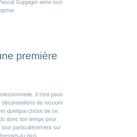
Pascal Suppiger aime tout
eprise.
une première
ssionnelle. Il t’est peut-
te déconseillons de recourir
irer quelque chose de ce
ends donc ton temps pour
tout particulièrement sur
éresses-tu plus