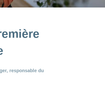
remière
e
iger, responsable du