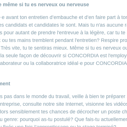
e même si tu es nerveux ou nerveuse
é·e avant ton entretien d’embauche et d’en faire part à to
 des candidats et candidates le sont. Mais tu n'as aucune 
s pour autant de prendre l'entrevue à la légère, car tu te s
x ou tes mains tremblent pendant l'entretien? Respire p
l. Très vite, tu te sentiras mieux. Même si tu es nerveux 
 la seule façon de découvrir si CONCORDIA est l'employe
ollaborateur ou la collaboratrice idéal·e pour CONCORDIA
ment
s pas dans le monde du travail, veille à bien te préparer
entreprise, consulte notre site Internet, visionne les vid
lors sensiblement tes chances de décrocher un poste ch
u genre: pourquoi as-tu postulé? Que fais-tu actuellemen
tu fixés une fois l’apprentissage ou le stage terminé?