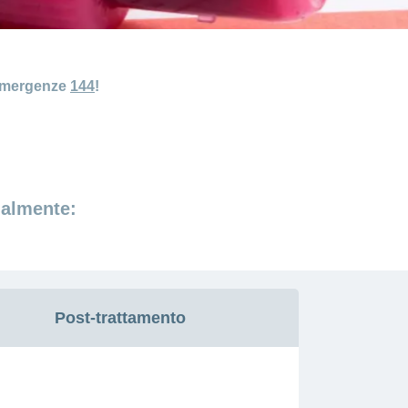
 emergenze
144
!
nalmente:
Post-trattamento