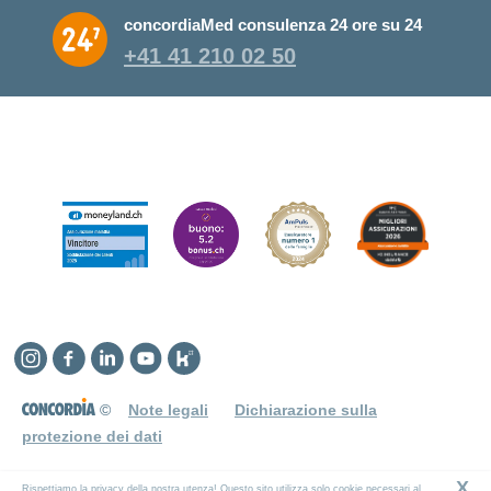
concordiaMed consulenza 24 ore su 24
+41 41 210 02 50
Instagram
Facebook
Linkedin
YouTube
Kununu
©
Note legali
Dichiarazione sulla
protezione dei dati
X
Rispettiamo la privacy della nostra utenza! Questo sito utilizza solo cookie necessari al