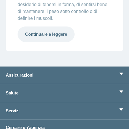
desiderio di tenersi in forma, di sentirsi bene,
di mantenere il peso sotto controllo o di
definire i muscoli.
Continuare a leggere
Assicurazioni
Assicurazione di base
Salute
Assicurazioni complementari
Previdenza
concordiaMed
Servizi
Cerco un'assicurazione per...
Bussola della salute
Circostanze di vita
Cambiamento di indirizzo
Cercare un’agenzia
Sull'assicurazione