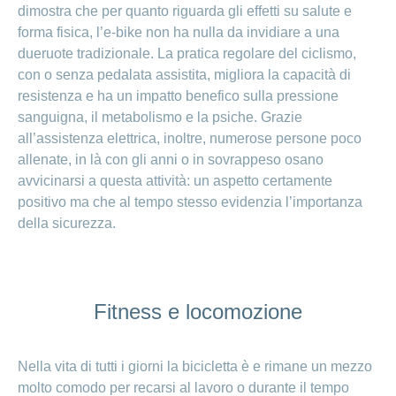
Cliente
Modifica
World
e
o
dimostra che per quanto riguarda gli effetti su salute e
della
porta
mostra
viaggi
Richieste
forma fisica, l’e-bike non ha nulla da invidiare a una
Lavorare
franchigia
la
cliente
Nascondi
di
sezione
presso
dueruote tradizionale. La pratica regolare del ciclismo,
o
sponsorizzazione
Modifica
Blog
mostra
CONCORDIA
con o senza pedalata assistita, migliora la capacità di
della
la
Cambiare
di
lingua
resistenza e ha un impatto benefico sulla pressione
sezione
assicuratore
Posti
Conci
Contatto
Modifica
sanguigna, il metabolismo e la psiche. Grazie
e passare
Nascondi
vacanti
della
o
all’assistenza elettrica, inoltre, numerose persone poco
alla
Motivi
modalità
mostra
Feedback
CONCORDIA
allenate, in là con gli anni o in sovrappeso osano
Ufficio stampa
perché
di
la
Conci-
sezione
lavorare
e
pagamento
avvicinarsi a questa attività: un aspetto certamente
Creative
presso
comunicazione
positivo ma che al tempo stesso evidenzia l’importanza
Notifica
CONCORDIA
di
della sicurezza.
Consigli
decesso
>
Fornitori di
Nascondi
per
Notifica
prestazioni
o
la
Vizzualizza
di
mostra
tua
la
infortunio
tutti
Tariffa
candidatura
sezione
Fitness e locomozione
590
Il
gli
Team
articoli
delle
Nella vita di tutti i giorni la bicicletta è e rimane un mezzo
risorse
umane
molto comodo per recarsi al lavoro o durante il tempo