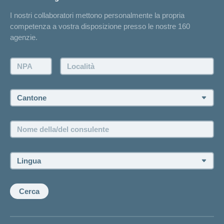
Elenchi degli ospedali
I nostri collaboratori mettono personalmente la propria
Annuncio d'infortunio
competenza a vostra disposizione presso le nostre 160
Contatto
agenzie.
Richiesta di un'offerta
Farsi contattare telefonicamente dall'agenzia
NPA:
Località:
Fissare un appuntamento
Cantone:
Offerte di lavoro e carriera
Posizioni vacanti
Nome
della/del
consulente:
Lingua:
Cerca