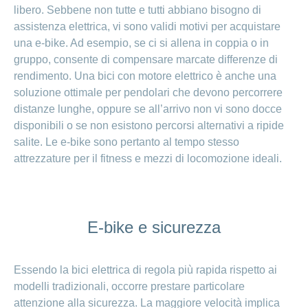
libero. Sebbene non tutte e tutti abbiano bisogno di
Ho una
I
Nascondi
nostri
domanda
assistenza elettrica, vi sono validi motivi per acquistare
o
profili
mostra
su
una e-bike. Ad esempio, se ci si allena in coppia o in
di
la
gruppo, consente di compensare marcate differenze di
sezione
posti
Psicologia
rendimento. Una bici con motore elettrico è anche una
Apprendistato
Alimentazione
soluzione ottimale per pendolari che devono percorrere
presso
CONCORDIA
Fitness
distanze lunghe, oppure se all’arrivo non vi sono docce
I
disponibili o se non esistono percorsi alternativi a ripide
tuoi
salite. Le e-bike sono pertanto al tempo stesso
vantaggi
attrezzature per il fitness e mezzi di locomozione ideali.
presso
CONCORDIA
E-bike e sicurezza
Essendo la bici elettrica di regola più rapida rispetto ai
modelli tradizionali, occorre prestare particolare
attenzione alla sicurezza. La maggiore velocità implica