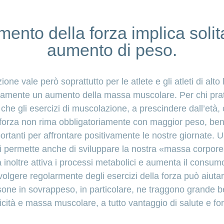
mento della forza implica sol
aumento di peso.
ne vale però soprattutto per le atlete e gli atleti di alto 
ivamente un aumento della massa muscolare. Per chi prati
 che gli esercizi di muscolazione, a prescindere dall’età,
e forza non rima obbligatoriamente con maggior peso, bensì
ortanti per affrontare positivamente le nostre giornate.
ci permette anche di sviluppare la nostra «massa corporea
ca inoltre attiva i processi metabolici e aumenta il consu
volgere regolarmente degli esercizi della forza può aiutar
one in sovrappeso, in particolare, ne traggono grande be
cità e massa muscolare, a tutto vantaggio di salute e fo