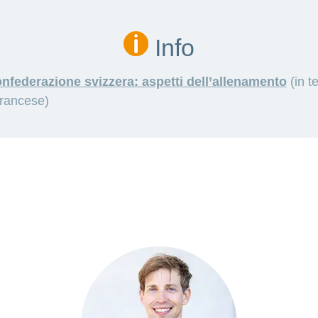
Info
nfederazione svizzera: aspetti dell’allenamento
(in t
francese)