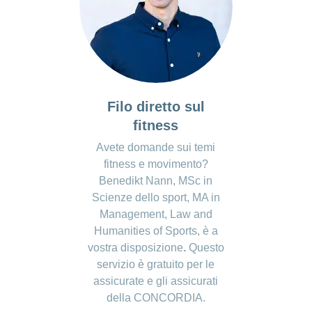
Filo diretto sul
fitness
Avete domande sui temi
fitness e movimento?
Benedikt Nann, MSc in
Scienze dello sport, MA in
Management, Law and
Humanities of Sports, è a
vostra disposizione
.
Questo
servizio è gratuito per le
assicurate e gli assicurati
della CONCORDIA.