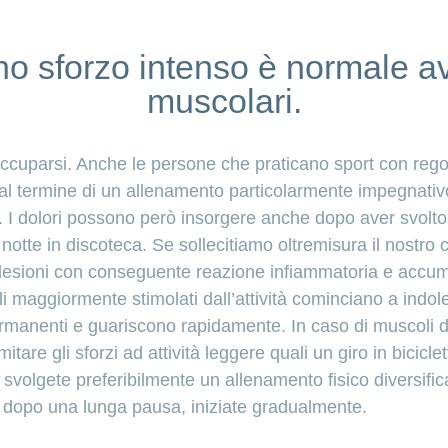
o sforzo intenso è normale av
muscolari.
ccuparsi. Anche le persone che praticano sport con rego
al termine di un allenamento particolarmente impegnati
 I dolori possono però insorgere anche dopo aver svolto
a notte in discoteca. Se sollecitiamo oltremisura il nostro 
esioni con conseguente reazione infiammatoria e accumulo 
i maggiormente stimolati dall’attività cominciano a indo
rmanenti e guariscono rapidamente. In caso di muscoli do
mitare gli sforzi ad attività leggere quali un giro in bicic
i svolgete preferibilmente un allenamento fisico diversifi
iva dopo una lunga pausa, iniziate gradualmente.