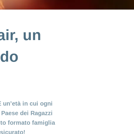
ir, un
ndo
 un’età in cui ogni
l Paese dei Ragazzi
nto formato famiglia
ssicurato!