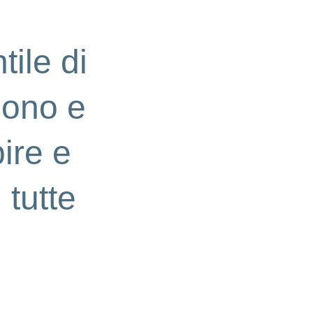
tile di
dono e
pire e
 tutte