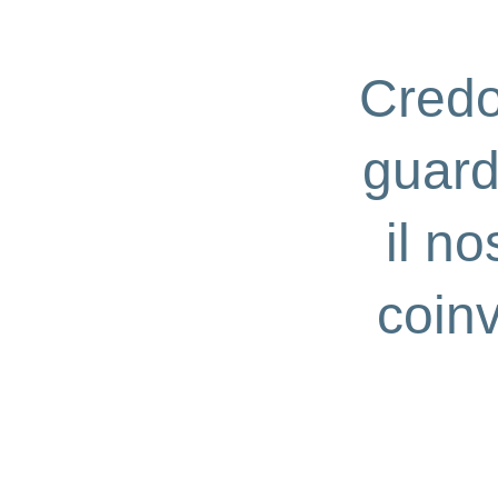
Credo 
guard
il no
coinv