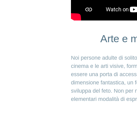
Arte e 
Noi persone adulte di solito
cinema e le arti visive, fo
essere una porta di accesso
dimensione fantastica, un f
sviluppa del feto. Non per 
elementari modalità di esp