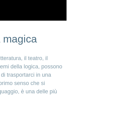
a magica
ratura, il teatro, il
hemi della logica, possono
di trasportarci in una
 primo senso che si
guaggio, è una delle più