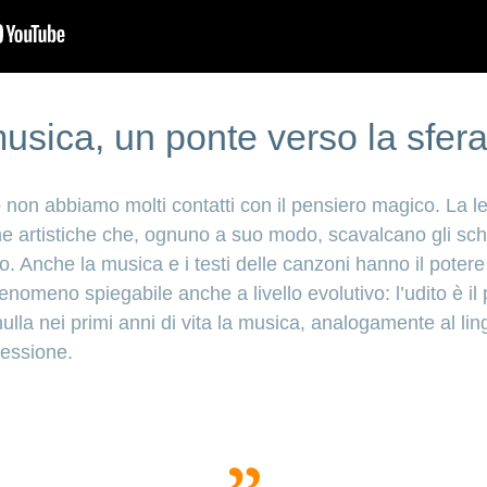
musica, un ponte verso la sfer
 non abbiamo molti contatti con il pensiero magico. La lette
rme artistiche che, ognuno a suo modo, scavalcano gli sc
. Anche la musica e i testi delle canzoni hanno il potere 
enomeno spiegabile anche a livello evolutivo: l’udito è il
nulla nei primi anni di vita la musica, analogamente al lin
ressione.