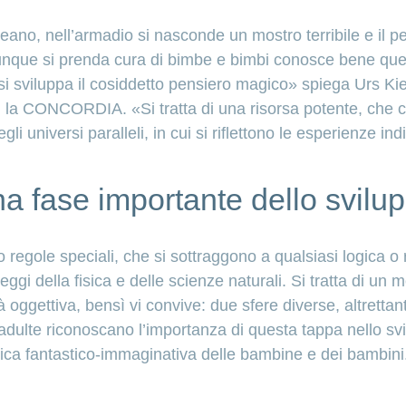
no, nell’armadio si nasconde un mostro terribile e il pe
chiunque si prenda cura di bimbe e bimbi conosce bene qu
 si sviluppa il cosiddetto pensiero magico» spiega Urs Kie
n la CONCORDIA. «Si tratta di una risorsa potente, che c
i universi paralleli, in cui si riflettono le esperienze indi
a fase importante dello svilu
 regole speciali, che si sottraggono a qualsiasi logica o 
gi della fisica e delle scienze naturali. Si tratta di un 
à oggettiva, bensì vi convive: due sfere diverse, altrettan
dulte riconoscano l’importanza di questa tappa nello svi
rica fantastico-immaginativa delle bambine e dei bambini