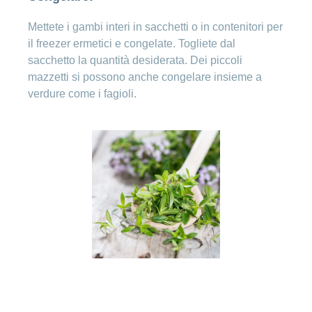
mettetele in piena terra.
Ho una
I
Nascondi
nostri
domanda
Mettete i gambi interi in sacchetti o in contenitori per
o
profili
mostra
su
il freezer ermetici e congelate. Togliete dal
di
la
sacchetto la quantità desiderata. Dei piccoli
sezione
posti
Psicologia
mazzetti si possono anche congelare insieme a
Apprendistato
Alimentazione
verdure come i fagioli.
presso
CONCORDIA
Fitness
I
tuoi
vantaggi
presso
CONCORDIA