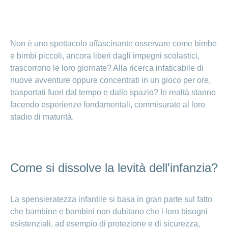
Ho una
I
Nascondi
nostri
domanda
o
profili
mostra
su
di
la
Non è uno spettacolo affascinante osservare come bimbe
sezione
posti
Psicologia
e bimbi piccoli, ancora liberi dagli impegni scolastici,
Apprendistato
Alimentazione
trascorrono le loro giornate? Alla ricerca infaticabile di
presso
CONCORDIA
Fitness
nuove avventure oppure concentrati in un gioco per ore,
trasportati fuori dal tempo e dallo spazio? In realtà stanno
I
tuoi
facendo esperienze fondamentali, commisurate al loro
vantaggi
stadio di maturità.
presso
CONCORDIA
Come si dissolve la levità dell'infanzia?
La spensieratezza infantile si basa in gran parte sul fatto
che bambine e bambini non dubitano che i loro bisogni
esistenziali, ad esempio di protezione e di sicurezza,