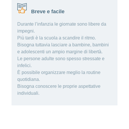
Cliente
Modifica
World
e
o
della
porta
mostra
viaggi
Richieste
Lavorare
Breve e facile
franchigia
la
cliente
Nascondi
di
sezione
presso
o
sponsorizzazione
Modifica
Blog
mostra
CONCORDIA
Durante l’infanzia le giornate sono libere da
della
la
Cambiare
di
lingua
impegni.
sezione
assicuratore
Posti
Conci
Contatto
Modifica
Più tardi è la scuola a scandire il ritmo.
e passare
Nascondi
vacanti
della
o
Bisogna tuttavia lasciare a bambine, bambini
alla
Motivi
modalità
mostra
Feedback
CONCORDIA
e adolescenti un ampio margine di libertà.
Ufficio stampa
perché
di
la
Conci-
sezione
lavorare
e
pagamento
Le persone adulte sono spesso stressate e
Creative
presso
comunicazione
infelici.
Notifica
CONCORDIA
di
È possibile organizzare meglio la routine
Consigli
decesso
>
Fornitori di
quotidiana.
Nascondi
per
Notifica
prestazioni
o
Bisogna conoscere le proprie aspettative
la
Vizzualizza
di
mostra
tua
individuali.
la
infortunio
tutti
Tariffa
candidatura
sezione
590
Il
gli
Team
articoli
delle
risorse
umane