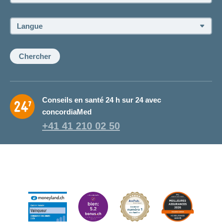
du
conseiller
ou
Langue:
de
la
conseillère:
Chercher
Conseils en santé 24 h sur 24 avec
concordiaMed
+41 41 210 02 50