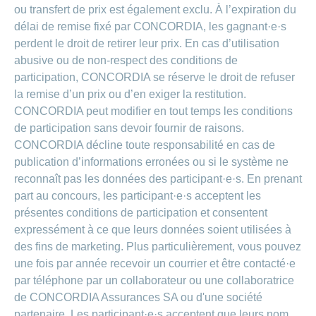
de
modèle
des
de
chez
ou transfert de prix est également exclu. À l’expiration du
d’assurance
chutes
Conci
primes
Sponsoring
CONCORDIA
Afficher
délai de remise fixé par CONCORDIA, les gagnant·e·s
Modification
Renseignements
ou
Décompte
perdent le droit de retirer leur prix. En cas d’utilisation
de
masquer
sur
Demande
de
Travailler
la
la
abusive ou de non-respect des conditions de
la
Afficher
de
prestations
Blog
rubrique
chez
fréquence
ou
médecine
sponsoring
et
participation, CONCORDIA se réserve le droit de refuser
de
masquer
de
CONCORDIA
complémentaire
contrôle
la remise d’un prix ou d’en exiger la restitution.
la
paiement
Conci
des
Renseignements
rubrique
CONCORDIA peut modifier en tout temps les conditions
Postes
factures
Paiement
sur
Contact
Afficher
vacants
de participation sans devoir fournir de raisons.
par
les
ou
recouvrement
vaccinations
CONCORDIA décline toute responsabilité en cas de
Pourquoi
Conci-
masquer
Feedback
direct
Médias
travailler
la
publication d’informations erronées ou si le système ne
Renseignements
Creative
(LSV+)
rubrique
chez
médicaux
reconnaît pas les données des participant·e·s. En prenant
ou
nous
avant
Debit
Fournisseurs
part au concours, les participant·e·s acceptent les
Afficher
de
Astuces
Direct
>
et
ou
présentes conditions de participation et consentent
partir
pour
masquer
fournisseuses
en
Afficher
expressément à ce que leurs données soient utilisées à
ta
la
de
voyage
candidature
rubrique
des fins de marketing. Plus particulièrement, vous pouvez
tous
prestations
L'équipe
une fois par année recevoir un courrier et être contacté·e
les
des
par téléphone par un collaborateur ou une collaboratrice
Tarif
ressources
590
articles
de CONCORDIA Assurances SA ou d'une société
humaines
partenaire. Les participant·e·s acceptent que leurs nom,