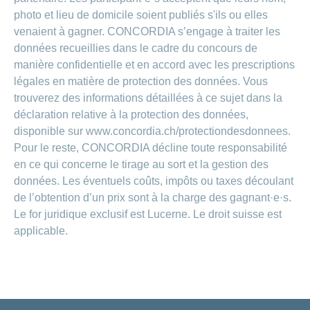
Carrières
photo et lieu de domicile soient publiés s'ils ou elles
et
Des
offres
venaient à gagner. CONCORDIA s’engage à traiter les
Afficher
questions?
d’emploi
ou
données recueillies dans le cadre du concours de
masquer
Apprentissage
manière confidentielle et en accord avec les prescriptions
la
Psychologie
chez
rubrique
légales en matière de protection des données. Vous
CONCORDIA
Alimentation
trouverez des informations détaillées à ce sujet dans la
Tes
Fitness
déclaration relative à la protection des données,
avantages
chez
disponible sur www.concordia.ch/protectiondesdonnees.
CONCORDIA
Pour le reste, CONCORDIA décline toute responsabilité
en ce qui concerne le tirage au sort et la gestion des
données. Les éventuels coûts, impôts ou taxes découlant
de l’obtention d’un prix sont à la charge des gagnant·e·s.
Le for juridique exclusif est Lucerne. Le droit suisse est
applicable.