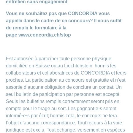
Afficher
même
rubrique
mentale
une
rubrique
des
entretien sans engagement.
ou
masquer
ou
symptômes
la
de vie
CONCORDIA
ou
et
Bricolages
masquer
Changement
la
masquer
famille
en
économies
notre
police
Tournée
Évaluation
masquer
Qui
voyages
Active
la
rubrique
de
Concours
la
Afficher
d’adresse
ligne:
et être
Vous ne souhaitez pas que CONCORDIA vous
couple
Afficher
des
la
des
sommes-
rubrique
Déménagement
rubrique
ou
Conci
Indemnités
concordiaMed
ou
rubrique
piscines
parents
hôpitaux
Réaliser
Changement
appelle dans le cadre de ce concours? Il vous suffit
masquer
mon
nous
Portail clientèle
masquer
journalières
Check
Jeux-
En
Afficher
des
Recettes
de
la
bébé
Festikids
de remplir le formulaire à la
la
Trousse
myCONCORDIA
concours
Suisse
ou
économies
de
rubrique
compte
Forme
Réaliser
Appels
ou
rubrique
Openair
à
Organisation
pour
masquer
page
www.concordia.ch/stop
depuis
sur
Conci
son
Notre
d’urgence
enfant
outils
Changement
la
Afficher
les
peu
l'assurance
Inscription
MS
désir
Conseil
et
philosophie
rubrique
ou
de
Remboursement
de
familles
ma
Sports
d’enfant
d’administration
conseils
Famille
masquer
santé
Réaliser
Connexion
franchise
Informations
famille
en
Tirage
la
numériques
des
Principes
Grossesse
Comité
Changement
rubrique
Pourquoi
CONCORDIA
Est autorisée à participer toute personne physique
santé
au
Conditions
économies
Afficher
de
et
directeur
Recherche
de
24
sort
choisir
ou
sur
d’assurance
domiciliée en Suisse ou au Liechtenstein, hormis les
conduite
accouchement
de
langue
heures
Kinderland
Association
masquer
les
CONCORDIA?
collaborateurs et collaboratrices de CONCORDIA et leurs
services
Protection
sur
Openair
la
Bébé
médicaments
Changement
Santé
de
rubrique
des
proches. La participation au concours est gratuite et n’est
24
est
Donner
de
Tirage
Satisfaction
conseil
Réaliser
données
là
Partenariat
procuration
assortie d’aucune obligation de conclure un contrat. Un
médecin
Renseignements
au
de
Click
des
– La
myDoc
Mission
sur
sort
la
Prestations
seul bulletin de participation par personne est accepté.
&
économies
ou
Mobilière
Vie
les
MS
clientèle
et
Find
sur
Seuls les bulletins remplis correctement seront pris en
Rapport
Parrainage
de
génériques
Sports
prises
les
quotidienne
annuel
par la
compte pour le tirage au sort. Les gagnant·e·s seront
Génériques
centre
Camp
en
opérations
Renseignements
Partenariat
HMO
clientèle
charge
informé·e·s par écrit; hormis cela, le concours ne fera
des
Examens
sur
– Pro
yeux
de
l’objet d’aucune correspondance. Tout recours à la voie
Changement
la
Juventute
Monde
dépistage
de
prévention
S'assurer
juridique est exclu. Tout échange, versement en espèces
Réduction