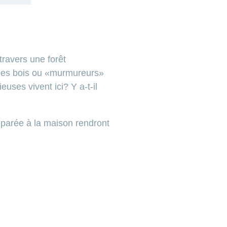
ravers une forêt
s des bois ou «murmureurs»
uses vivent ici? Y a-t-il
réparée à la maison rendront