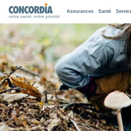
Chercher
Chercher
Chercher
Assurances
Santé
Servic
votre santé, notre priorité