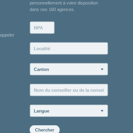
personnellement à votre disposition
dans nos 160 agences.
NPA:
appeler
Localité:
Canton:
Nom
du
conseiller
ou
Langue:
de
la
conseillère:
Chercher