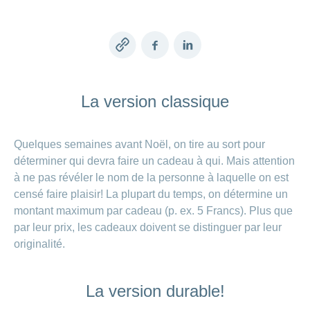
de
modèle
des
de
chez
d’assurance
chutes
Conci
primes
Sponsoring
CONCORDIA
Afficher
Modification
Renseignements
ou
Décompte
de
masquer
sur
Demande
de
Copy
Facebook
LinkedIn
Travailler
la
la
la
Afficher
de
prestations
Blog
link
rubrique
chez
fréquence
ou
médecine
sponsoring
et
de
masquer
de
CONCORDIA
complémentaire
contrôle
la
paiement
Conci
La version classique
des
Renseignements
rubrique
Postes
factures
Paiement
sur
Contact
Afficher
vacants
par
les
ou
recouvrement
vaccinations
Pourquoi
Quelques semaines avant Noël, on tire au sort pour
Conci-
masquer
Feedback
direct
Médias
travailler
la
Renseignements
déterminer qui devra faire un cadeau à qui. Mais attention
Creative
(LSV+)
rubrique
chez
médicaux
ou
à ne pas révéler le nom de la personne à laquelle on est
nous
avant
Debit
Fournisseurs
censé faire plaisir! La plupart du temps, on détermine un
Afficher
de
Astuces
Direct
>
et
ou
partir
montant maximum par cadeau (p. ex. 5 Francs). Plus que
pour
masquer
fournisseuses
en
Afficher
ta
par leur prix, les cadeaux doivent se distinguer par leur
la
de
voyage
candidature
rubrique
originalité.
tous
prestations
L'équipe
les
des
Tarif
ressources
La version durable!
590
articles
humaines