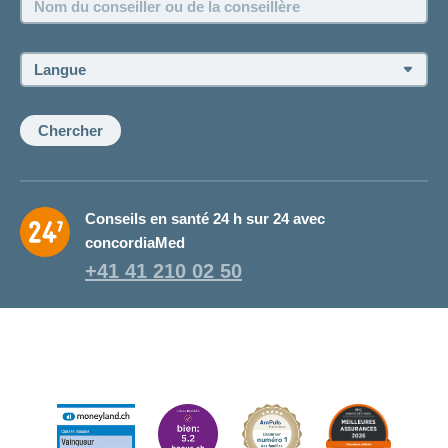
Postes vacants
du
conseiller
ou
Langue:
de
la
conseillère:
Chercher
Conseils en santé 24 h sur 24 avec
concordiaMed
+41 41 210 02 50