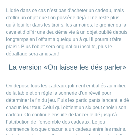
Carrières
et
L’idée dans ce cas n’est pas d’acheter un cadeau, mais
Des
offres
Afficher
d’offrir un objet que l'on possède déjà. Il ne reste plus
questions?
d’emploi
ou
masquer
qu’à fouiller dans les tiroirs, les armoires, le grenier ou la
Apprentissage
la
Psychologie
chez
cave et d’offrir une deuxième vie à un objet oublié depuis
rubrique
CONCORDIA
Alimentation
longtemps en l'offrant à quelqu’un à qui il pourrait faire
Tes
plaisir. Plus l'objet sera original ou insolite, plus le
Fitness
avantages
déballage sera amusant!
chez
CONCORDIA
La version «On laisse les dés parler»
On dépose tous les cadeaux joliment emballés au milieu
de la table et on règle la sonnerie d'un réveil pour
déterminer la fin du jeu. Puis les participants lancent le dé
chacun leur tour. Celui qui obtient un six peut choisir son
cadeau. On continue ensuite de lancer le dé jusqu’à
l’attribution de l’ensemble des cadeaux. Le jeu
commence lorsque chacun a un cadeau entre les mains.