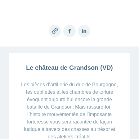
de
modèle
des
de
chez
d’assurance
chutes
Conci
primes
Sponsoring
CONCORDIA
Afficher
Modification
Renseignements
ou
Décompte
de
masquer
sur
Demande
de
Travailler
la
la
la
Afficher
de
prestations
Blog
rubrique
chez
fréquence
ou
médecine
sponsoring
et
Copy
Facebook
LinkedIn
de
masquer
de
CONCORDIA
complémentaire
contrôle
link
la
paiement
Conci
des
Renseignements
rubrique
Postes
factures
Paiement
sur
Contact
Afficher
vacants
par
les
ou
recouvrement
vaccinations
Pourquoi
Conci-
masquer
Feedback
Le château de Grandson (VD)
direct
Médias
travailler
la
Renseignements
Creative
(LSV+)
rubrique
chez
médicaux
ou
nous
avant
Les pièces d’artillerie du duc de Bourgogne,
Debit
Fournisseurs
Afficher
de
Astuces
Direct
>
et
les oubliettes et les chambres de torture
ou
partir
pour
masquer
fournisseuses
évoquent aujourd’hui encore la grande
en
Afficher
ta
la
de
voyage
candidature
bataille de Grandson. Mais rassure-toi :
rubrique
tous
prestations
l’histoire mouvementée de l'imposante
L'équipe
les
des
forteresse vous sera racontée de façon
Tarif
ressources
ludique à travers des chasses au trésor et
590
articles
humaines
des ateliers créatifs.