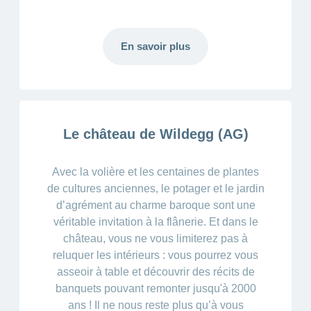
Carrières
et
Des
offres
Afficher
questions?
d’emploi
ou
En savoir plus
masquer
Apprentissage
la
Psychologie
chez
rubrique
CONCORDIA
Alimentation
Tes
Fitness
avantages
chez
Le château de Wildegg (AG)
CONCORDIA
Avec la volière et les centaines de plantes
de cultures anciennes, le potager et le jardin
d’agrément au charme baroque sont une
véritable invitation à la flânerie. Et dans le
château, vous ne vous limiterez pas à
reluquer les intérieurs : vous pourrez vous
asseoir à table et découvrir des récits de
banquets pouvant remonter jusqu'à 2000
ans ! Il ne nous reste plus qu’à vous