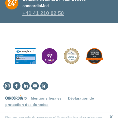
concordiaMed
+41 41 210 02 50
Instagram
Facebook
Linkedin
YouTube
Kununu
©
Mentions légales
Déclaration de
protection des données
X
Chez nous, vous surfez de manière anonyme! Ce site utilise des cookies exclusivement