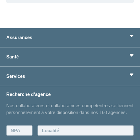
Assurances
Assurance de base
Santé
Assurances complémentaires
Prévoyance
concordiaMed
Services
Je cherche une assurance pour...
Boussole santé
Situations de vie
Changement d’adresse
Recherche d’agence
Réaliser des économies sur l'assurance
Listes des hôpitaux
Nos collaborateurs et collaboratrices compétent·es se tiennent
Bulletin d'accident
personnellement à votre disposition dans nos 160 agences.
Contact
Demande d'offre
NPA:
Localité:
Demander à l'agence de vous rappeler