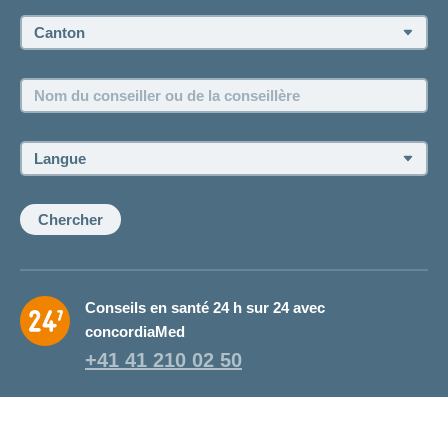
Prise de rendez-vous
Canton:
Emplois et carrière
Nom
Postes vacants
du
conseiller
ou
Langue:
de
la
conseillère:
Chercher
Conseils en santé 24 h sur 24 avec
concordiaMed
+41 41 210 02 50