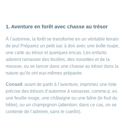
Carrières
et
Des
offres
Afficher
questions?
d’emploi
ou
masquer
Apprentissage
1. Aventure en forêt avec chasse au trésor
la
Psychologie
chez
rubrique
CONCORDIA
Alimentation
À l’automne, la forêt se transforme en un véritable terrain
Tes
Fitness
de jeu! Préparez un petit sac à dos avec une boîte loupe,
avantages
une carte au trésor et quelques encas. Les enfants
chez
CONCORDIA
adorent ramasser des feuilles, des noisettes et de la
mousse, ou se lancer dans une chasse au trésor dans la
nature qu’ils ont eux-mêmes préparée.
Conseil
: avant de partir à l’aventure, imprimez une liste
précise des trésors d’automne à ramasser, comme p. ex.
une feuille rouge, une châtaigne ou une faîne (le fruit du
hêtre), ou un champignon (attention: dans ce cas, on se
contente de l’admirer, sans le cueillir).