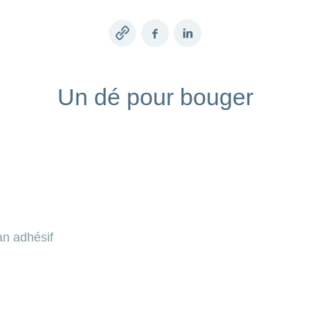
Copy
Facebook
LinkedIn
link
Un dé pour bouger
an adhésif