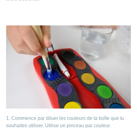
Carrières
et
Des
offres
Afficher
questions?
d’emploi
ou
masquer
Apprentissage
la
Psychologie
chez
rubrique
CONCORDIA
Alimentation
Tes
Fitness
avantages
chez
CONCORDIA
1. Commence par diluer les couleurs de ta boîte que tu
souhaites utiliser. Utilise un pinceau par couleur.