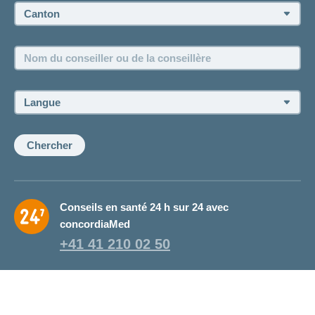
Canton:
Emplois et carrière
Nom
Postes vacants
du
conseiller
ou
Langue:
de
la
conseillère:
Chercher
Conseils en santé 24 h sur 24 avec
concordiaMed
+41 41 210 02 50