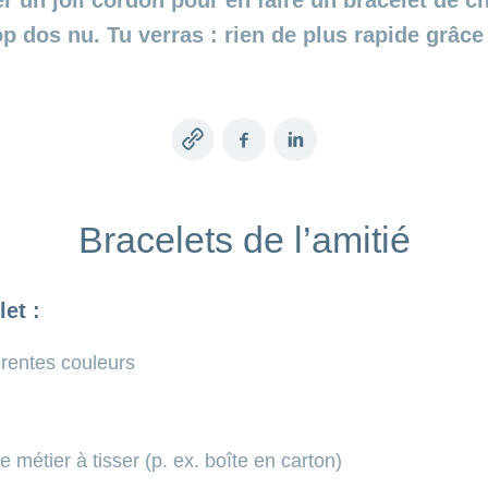
r un joli cordon pour en faire un bracelet de ch
op dos nu. Tu verras : rien de plus rapide grâce
Copy
Facebook
LinkedIn
link
Bracelets de l’amitié
et :
férentes couleurs
e métier à tisser (p. ex. boîte en carton)