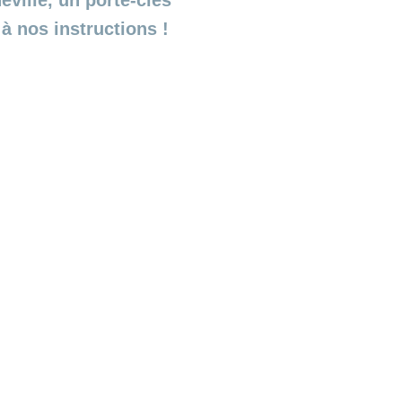
eville, un porte-clés
 à nos instructions !