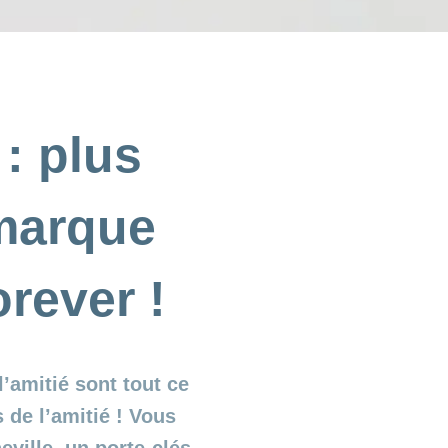
 : plus
 marque
orever !
l’amitié sont tout ce
s de l’amitié ! Vous